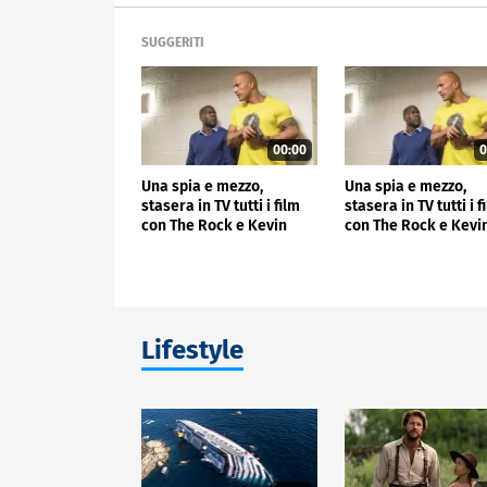
SUGGERITI
00:00
0
Una spia e mezzo,
Una spia e mezzo,
stasera in TV tutti i film
stasera in TV tutti i f
con The Rock e Kevin
con The Rock e Kevi
Hart
Hart
Lifestyle