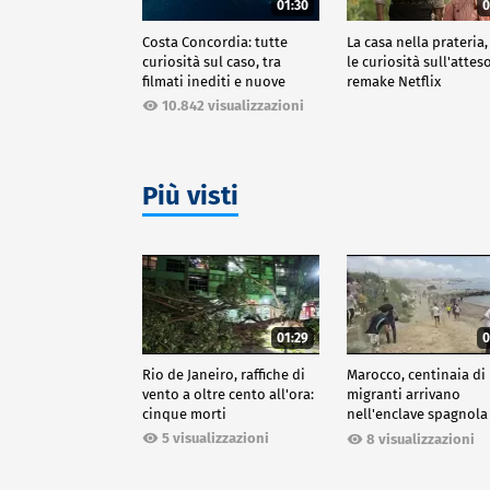
01:30
0
Costa Concordia: tutte
La casa nella prateria,
curiosità sul caso, tra
le curiosità sull'attes
filmati inediti e nuove
remake Netflix
ricostruzioni
10.842 visualizzazioni
Più visti
01:29
0
Rio de Janeiro, raffiche di
Marocco, centinaia di
vento a oltre cento all'ora:
migranti arrivano
cinque morti
nell'enclave spagnola
Ceuta
5 visualizzazioni
8 visualizzazioni