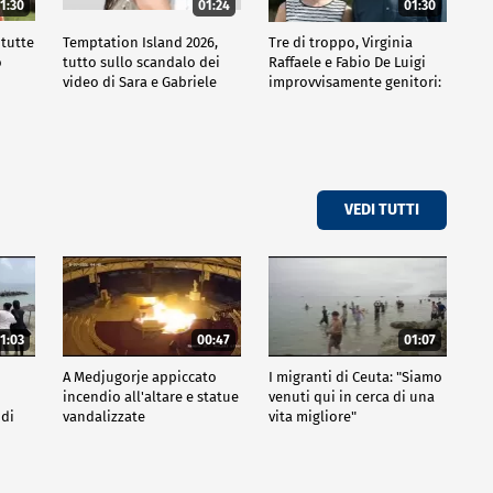
1:30
01:24
01:30
 tutte
Temptation Island 2026,
Tre di troppo, Virginia
o
tutto sullo scandalo dei
Raffaele e Fabio De Luigi
video di Sara e Gabriele
improvvisamente genitori:
tutte le curiosità sulla
commedia
VEDI TUTTI
1:03
00:47
01:07
A Medjugorje appiccato
I migranti di Ceuta: "Siamo
incendio all'altare e statue
venuti qui in cerca di una
 di
vandalizzate
vita migliore"