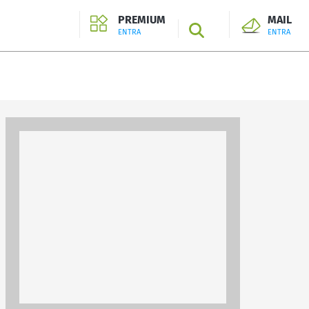
PREMIUM
MAIL
SEARCH
ENTRA
ENTRA
ENTRA