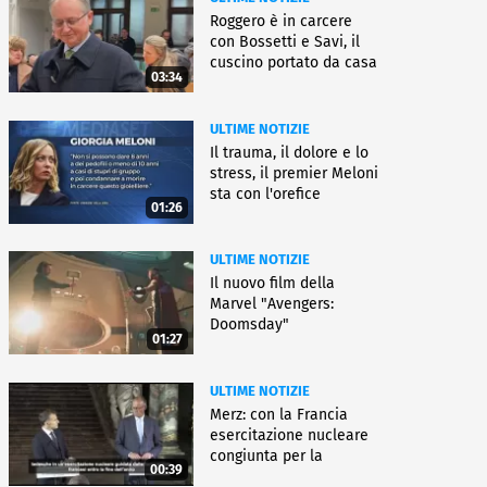
Roggero è in carcere
con Bossetti e Savi, il
cuscino portato da casa
03:34
ULTIME NOTIZIE
Il trauma, il dolore e lo
stress, il premier Meloni
sta con l'orefice
01:26
ULTIME NOTIZIE
Il nuovo film della
Marvel "Avengers:
Doomsday"
01:27
ULTIME NOTIZIE
Merz: con la Francia
esercitazione nucleare
congiunta per la
00:39
deterrenza