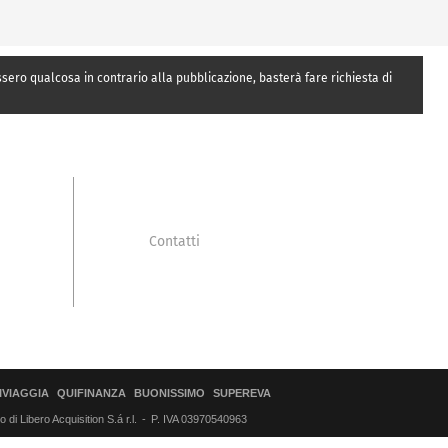
essero qualcosa in contrario alla pubblicazione, basterà fare richiesta di
Contatti
IVIAGGIA
QUIFINANZA
BUONISSIMO
SUPEREVA
di Libero Acquisition S.á r.l.
P. IVA 03970540963