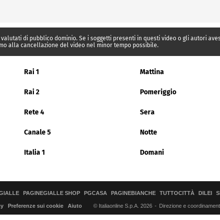
 valutati di pubblico dominio. Se i soggetti presenti in questi video o gli autori av
mo alla cancellazione del video nel minor tempo possibile.
Rai 1
Mattina
Rai 2
Pomeriggio
Rete 4
Sera
Canale 5
Notte
Italia 1
Domani
GIALLE
PAGINEGIALLE SHOP
PGCASA
PAGINEBIANCHE
TUTTOCITTÀ
DILEI
S
© Italiaonline S.p.A. 2026
Direzione e coordinamento 
cy
Preferenze sui cookie
Aiuto