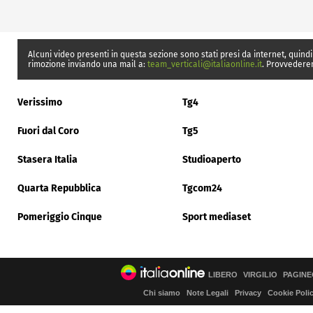
Alcuni video presenti in questa sezione sono stati presi da internet, quindi
rimozione inviando una mail a:
team_verticali@italiaonline.it
. Provvedere
Verissimo
Tg4
Fuori dal Coro
Tg5
Stasera Italia
Studioaperto
Quarta Repubblica
Tgcom24
Pomeriggio Cinque
Sport mediaset
LIBERO
VIRGILIO
PAGINE
Chi siamo
Note Legali
Privacy
Cookie Poli