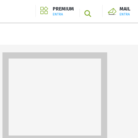
PREMIUM
MAIL
SEARCH
ENTRA
ENTRA
ENTRA