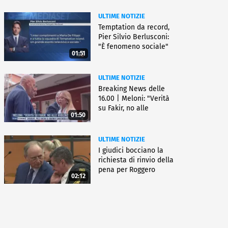
ULTIME NOTIZIE
Temptation da record,
Pier Silvio Berlusconi:
"È fenomeno sociale"
01:51
ULTIME NOTIZIE
Breaking News delle
16.00 | Meloni: "Verità
su Fakir, no alle
01:50
violenze"
ULTIME NOTIZIE
I giudici bocciano la
richiesta di rinvio della
pena per Roggero
02:12