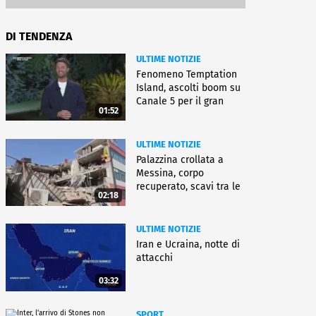
DI TENDENZA
ULTIME NOTIZIE
Fenomeno Temptation
Island, ascolti boom su
Canale 5 per il gran
01:52
finale
ULTIME NOTIZIE
Palazzina crollata a
Messina, corpo
recuperato, scavi tra le
02:18
macerie
ULTIME NOTIZIE
Iran e Ucraina, notte di
attacchi
03:32
SPORT