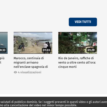
VEDI TUTTI
0:33
01:03
01:29
 più
Marocco, centinaia di
Rio de Janeiro, raffiche di
l
migranti arrivano
vento a oltre cento all'ora:
nell'enclave spagnola di
cinque morti
Ceuta
4 visualizzazioni
 valutati di pubblico dominio. Se i soggetti presenti in questi video o gli autori av
mo alla cancellazione del video nel minor tempo possibile.