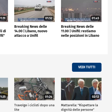
1:51
01:52
01:45
e
Breaking News delle
Breaking News delle
li di
14.00 | Libano, nuovo
11.00 | Unifil: restiamo
fil"
attacco a Unifil
nelle posizioni in Libano
VEDI TUTTI
1:25
01:24
02:12
Travolge i ciclisti dopo una
Mattarella: "Rispettare la
lite
dignità delle persone"