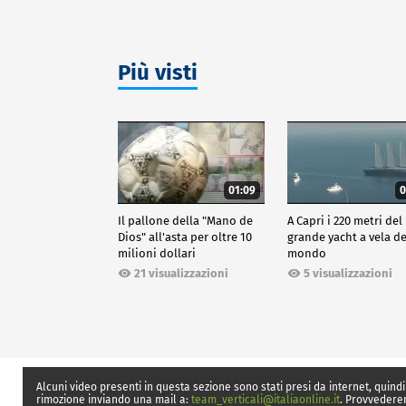
Più visti
01:09
0
Il pallone della "Mano de
A Capri i 220 metri del
Dios" all'asta per oltre 10
grande yacht a vela de
milioni dollari
mondo
21 visualizzazioni
5 visualizzazioni
Alcuni video presenti in questa sezione sono stati presi da internet, quindi
rimozione inviando una mail a:
team_verticali@italiaonline.it
. Provvedere