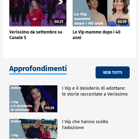
00:31
03:39
Verissimo da settembre su
Le Vip mamme dopo i 40
Canale 5
anni
Approfondimenti
VEDI TUTTI
I Vip e il desiderio di adottare:
le storie raccontate a Verissimo
05:20
I Vip che hanno scelto
l'adozione