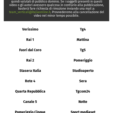
quindi valutati di pubblico dominio. Se i soggetti presenti in questi
video o gli autori avessero qualcosa in contrario alla pubblicazione,
basterà fare richiesta di rimozione inviando una mail a:
team_verticali@italiaonline.it
. Provvederemo alla cancellazione del
video nel minor tempo possibile.
Verissimo
Tg4
Rai 1
Mattina
Fuori dal Coro
Tg5
Rai 2
Pomeriggio
Stasera Italia
Studioaperto
Rete 4
Sera
Quarta Repubblica
Tgcom24
Canale 5
Notte
Pomeriggio Cinque
Sport mediaset