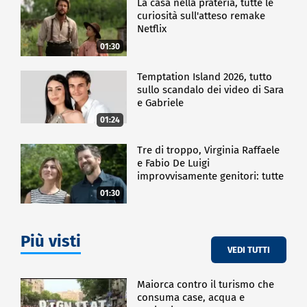
La casa nella prateria, tutte le
curiosità sull'atteso remake
Netflix
01:30
Temptation Island 2026, tutto
sullo scandalo dei video di Sara
e Gabriele
01:24
Tre di troppo, Virginia Raffaele
e Fabio De Luigi
improvvisamente genitori: tutte
le curiosità sulla commedia
01:30
Più visti
VEDI TUTTI
Maiorca contro il turismo che
consuma case, acqua e