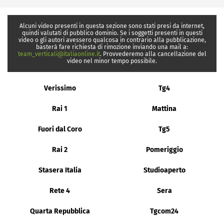
Alcuni video presenti in questa sezione sono stati presi da internet,
quindi valutati di pubblico dominio. Se i soggetti presenti in questi
video o gli autori avessero qualcosa in contrario alla pubblicazione,
basterà fare richiesta di rimozione inviando una mail a:
team_verticali@italiaonline.it
. Provvederemo alla cancellazione del
video nel minor tempo possibile.
Verissimo
Tg4
Rai 1
Mattina
Fuori dal Coro
Tg5
Rai 2
Pomeriggio
Stasera Italia
Studioaperto
Rete 4
Sera
Quarta Repubblica
Tgcom24