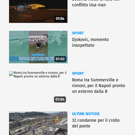
conflitto Usa-Iran
01:54
SPORT
Djokovic, momento
inaspettato
01:03
SPORT
Roma tra Summerville e
rinnovi, per il Napoli pronto
un esterno dalla B
01:04
ULTIME NOTIZIE
32 condanne per il crollo
del ponte