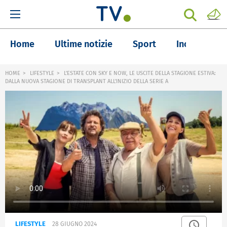
Home
Ultime notizie
Sport
Inchieste
HOME
LIFESTYLE
L'ESTATE CON SKY E NOW, LE USCITE DELLA STAGIONE ESTIVA:
DALLA NUOVA STAGIONE DI TRANSPLANT ALL'INIZIO DELLA SERIE A
LIFESTYLE
28 GIUGNO 2024