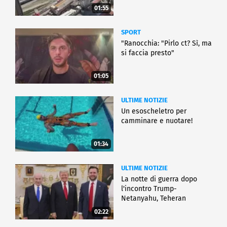
01:55
SPORT
"Ranocchia: "Pirlo ct? Sì, ma
si faccia presto"
01:05
ULTIME NOTIZIE
Un esoscheletro per
camminare e nuotare!
01:34
ULTIME NOTIZIE
La notte di guerra dopo
l'incontro Trump-
Netanyahu, Teheran
all'attacco
02:22