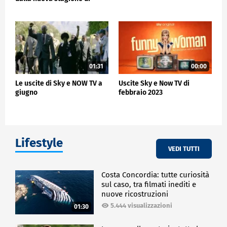
Transplant all'iniz
01:31
00:00
Le uscite di Sky e NOW TV a
Uscite Sky e Now TV di
giugno
febbraio 2023
Lifestyle
VEDI TUTTI
Costa Concordia: tutte curiosità
sul caso, tra filmati inediti e
nuove ricostruzioni
5.444 visualizzazioni
01:30