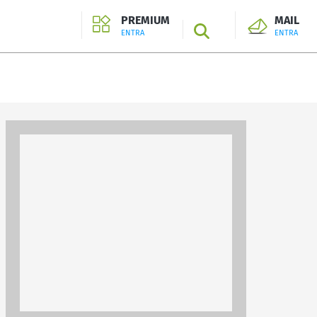
PREMIUM
MAIL
SEARCH
ENTRA
ENTRA
ENTRA