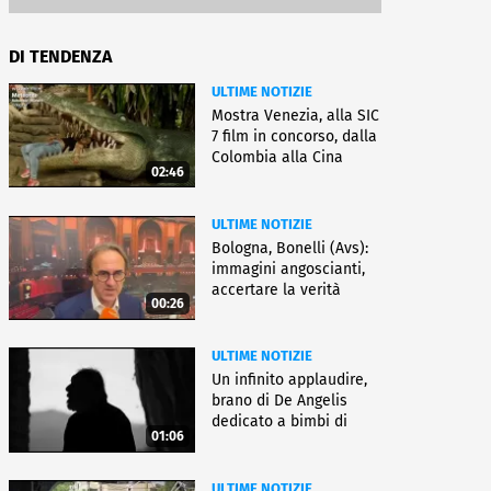
DI TENDENZA
ULTIME NOTIZIE
Mostra Venezia, alla SIC
7 film in concorso, dalla
Colombia alla Cina
02:46
ULTIME NOTIZIE
Bologna, Bonelli (Avs):
immagini angoscianti,
accertare la verità
00:26
ULTIME NOTIZIE
Un infinito applaudire,
brano di De Angelis
dedicato a bimbi di
01:06
Gaza
ULTIME NOTIZIE