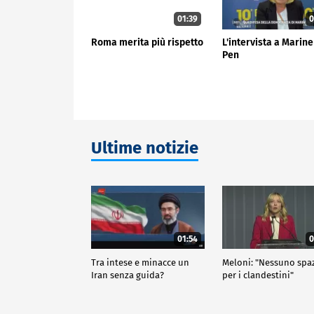
01:39
0
Roma merita più rispetto
L'intervista a Marine
Pen
Ultime notizie
01:54
0
Tra intese e minacce un
Meloni: "Nessuno spa
Iran senza guida?
per i clandestini"