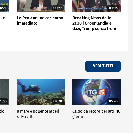
6:21
00:57
01:36
 Le
Le Pen annuncia: ricorso
Breaking News delle
immediato
21.30 | Groenlandia e
dazi, Trump senza freni
VEDI TUTTI
1:56
03:28
05:26
zio
Il mare è bollente alberi
Caldo da record per altri 10
salva città
giorni