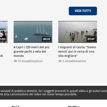
VEDI TUTTI
1:03
00:33
01:07
A Capri i 220 metri del più
I migranti di Ceuta: "Siamo
grande yacht a vela del
venuti qui in cerca di una
 di
mondo
vita migliore"
12 visualizzazioni
3 visualizzazioni
 valutati di pubblico dominio. Se i soggetti presenti in questi video o gli autori av
mo alla cancellazione del video nel minor tempo possibile.