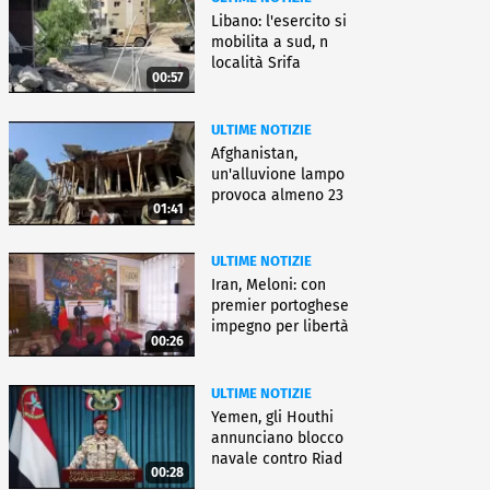
Libano: l'esercito si
mobilita a sud, n
località Srifa
00:57
ULTIME NOTIZIE
Afghanistan,
un'alluvione lampo
provoca almeno 23
01:41
morti e dispersi
ULTIME NOTIZIE
Iran, Meloni: con
premier portoghese
impegno per libertà
00:26
navigazione
ULTIME NOTIZIE
Yemen, gli Houthi
annunciano blocco
navale contro Riad
00:28