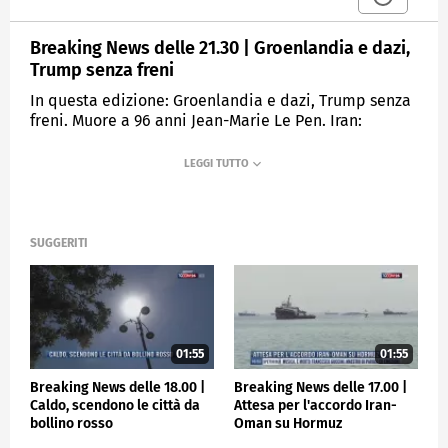
Breaking News delle 21.30 | Groenlandia e dazi,
Trump senza freni
In questa edizione: Groenlandia e dazi, Trump senza
freni. Muore a 96 anni Jean-Marie Le Pen. Iran:
"Arresto Sala non legato ad Abedini". Due sorelle sin
lanciano in androne, una muore.
MEDIASET
TGCOM24
SUGGERITI
01:55
01:55
Breaking News delle 18.00 |
Breaking News delle 17.00 |
Caldo, scendono le città da
Attesa per l'accordo Iran-
bollino rosso
Oman su Hormuz