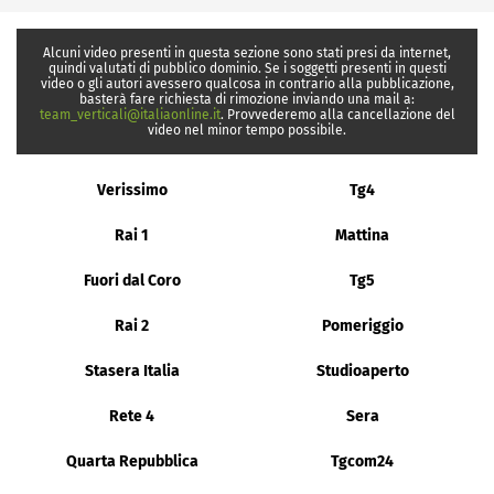
Alcuni video presenti in questa sezione sono stati presi da internet,
quindi valutati di pubblico dominio. Se i soggetti presenti in questi
video o gli autori avessero qualcosa in contrario alla pubblicazione,
basterà fare richiesta di rimozione inviando una mail a:
team_verticali@italiaonline.it
. Provvederemo alla cancellazione del
video nel minor tempo possibile.
Verissimo
Tg4
Rai 1
Mattina
Fuori dal Coro
Tg5
Rai 2
Pomeriggio
Stasera Italia
Studioaperto
Rete 4
Sera
Quarta Repubblica
Tgcom24