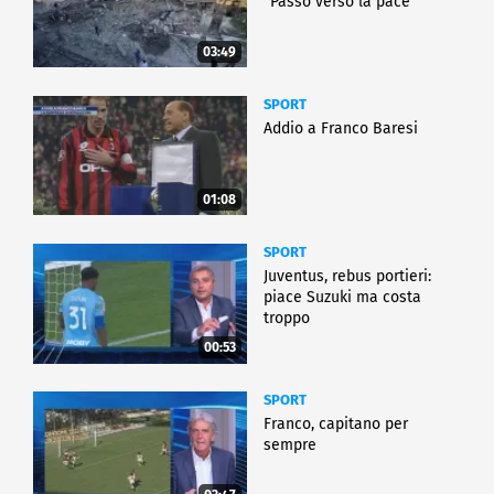
"Passo verso la pace"
03:49
SPORT
Addio a Franco Baresi
01:08
SPORT
Juventus, rebus portieri:
piace Suzuki ma costa
troppo
00:53
SPORT
Franco, capitano per
sempre