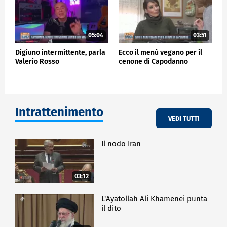
05:04
03:51
Digiuno intermittente, parla
Ecco il menù vegano per il
Valerio Rosso
cenone di Capodanno
Intrattenimento
VEDI TUTTI
Il nodo Iran
03:12
L'Ayatollah Ali Khamenei punta
il dito