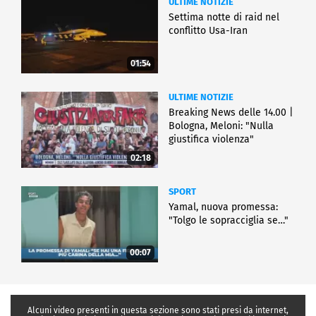
ULTIME NOTIZIE
Settima notte di raid nel
conflitto Usa-Iran
01:54
ULTIME NOTIZIE
Breaking News delle 14.00 |
Bologna, Meloni: "Nulla
giustifica violenza"
02:18
SPORT
Yamal, nuova promessa:
"Tolgo le sopracciglia se…"
00:07
Alcuni video presenti in questa sezione sono stati presi da internet,