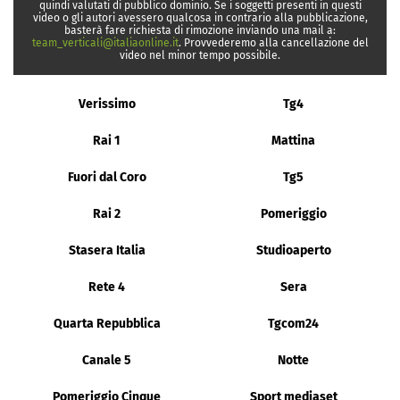
quindi valutati di pubblico dominio. Se i soggetti presenti in questi
video o gli autori avessero qualcosa in contrario alla pubblicazione,
basterà fare richiesta di rimozione inviando una mail a:
team_verticali@italiaonline.it
. Provvederemo alla cancellazione del
video nel minor tempo possibile.
Verissimo
Tg4
Rai 1
Mattina
Fuori dal Coro
Tg5
Rai 2
Pomeriggio
Stasera Italia
Studioaperto
Rete 4
Sera
Quarta Repubblica
Tgcom24
Canale 5
Notte
Pomeriggio Cinque
Sport mediaset