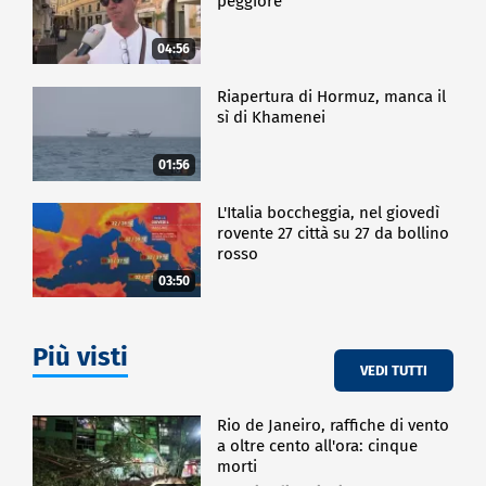
peggiore
04:56
Riapertura di Hormuz, manca il
sì di Khamenei
01:56
L'Italia boccheggia, nel giovedì
rovente 27 città su 27 da bollino
rosso
03:50
Più visti
VEDI TUTTI
Rio de Janeiro, raffiche di vento
a oltre cento all'ora: cinque
morti