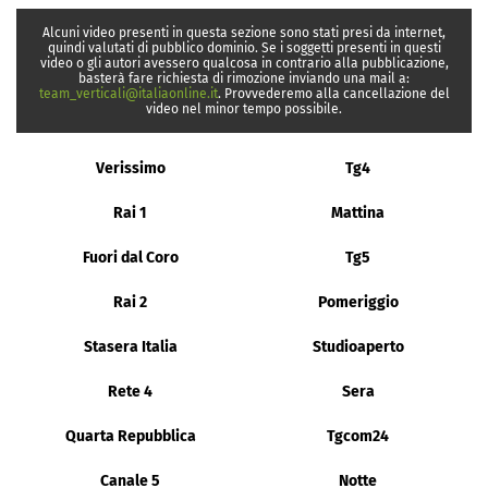
Alcuni video presenti in questa sezione sono stati presi da internet,
quindi valutati di pubblico dominio. Se i soggetti presenti in questi
video o gli autori avessero qualcosa in contrario alla pubblicazione,
basterà fare richiesta di rimozione inviando una mail a:
team_verticali@italiaonline.it
. Provvederemo alla cancellazione del
video nel minor tempo possibile.
Verissimo
Tg4
Rai 1
Mattina
Fuori dal Coro
Tg5
Rai 2
Pomeriggio
Stasera Italia
Studioaperto
Rete 4
Sera
Quarta Repubblica
Tgcom24
Canale 5
Notte