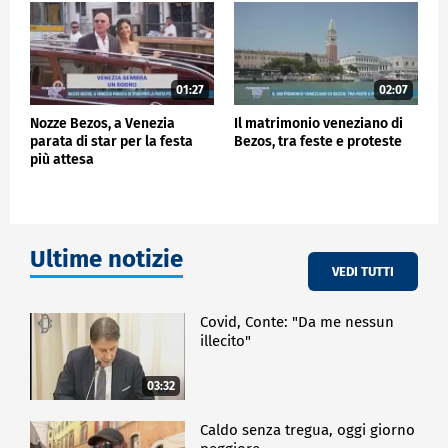
in una piccola Montecarlo. L'immagine è anche
influenzata da queste cose".
CRONACA
01:27
02:07
Nozze Bezos, a Venezia
Il matrimonio veneziano di
parata di star per la festa
Bezos, tra feste e proteste
più attesa
Ultime notizie
VEDI TUTTI
Covid, Conte: "Da me nessun
illecito"
03:32
Caldo senza tregua, oggi giorno