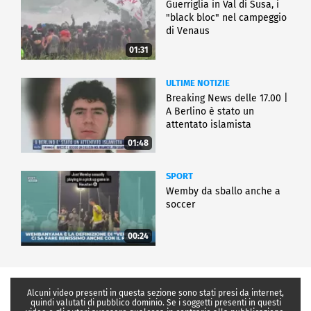
Guerriglia in Val di Susa, i
"black bloc" nel campeggio
di Venaus
01:31
ULTIME NOTIZIE
Breaking News delle 17.00 |
A Berlino è stato un
attentato islamista
01:48
SPORT
Wemby da sballo anche a
soccer
00:24
Alcuni video presenti in questa sezione sono stati presi da internet,
quindi valutati di pubblico dominio. Se i soggetti presenti in questi