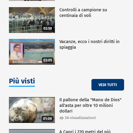
Controlli a campione su
centinaia di voli
02:59
Vacanze, ecco i nostri diritti in
spiaggia
03:05
Più visti
VEDI TUTTI
Il pallone della "Mano de Dios"
all'asta per oltre 10 milioni
dollari
36 visualizzazioni
01:09
A Capri i 220 metri del più