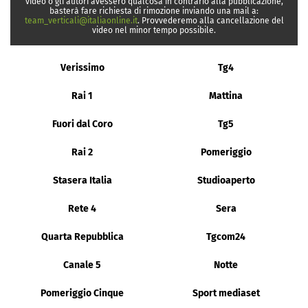
video o gli autori avessero qualcosa in contrario alla pubblicazione,
basterà fare richiesta di rimozione inviando una mail a:
team_verticali@italiaonline.it
. Provvederemo alla cancellazione del
video nel minor tempo possibile.
Verissimo
Tg4
Rai 1
Mattina
Fuori dal Coro
Tg5
Rai 2
Pomeriggio
Stasera Italia
Studioaperto
Rete 4
Sera
Quarta Repubblica
Tgcom24
Canale 5
Notte
Pomeriggio Cinque
Sport mediaset