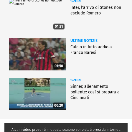
SPORT
Inter, l'arrivo di Stones non
esclude Romero
01:21
ULTIME NOTIZIE
Calcio in lutto addio a
Franco Baresi
01:50
SPORT
Sinner, allenamento
bollente: così si prepara a
Cincinnati
00:20
Alcuni video presenti in questa sezione sono stati presi da internet,