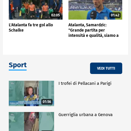
02:05
01:42
L'Atalanta fa tre gol allo
Atalanta, Samardzic:
Schalke
"Grande partita per
intensità e qualità, siamo a
buon punto"
Sport
VEDI TUTTI
I trofei di Pellacani a Parigi
01:56
Guerriglia urbana a Genova