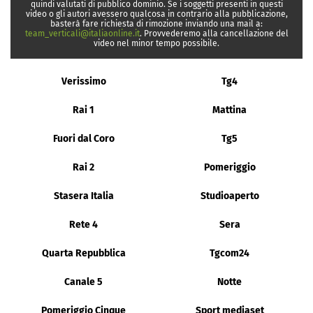
quindi valutati di pubblico dominio. Se i soggetti presenti in questi
video o gli autori avessero qualcosa in contrario alla pubblicazione,
basterà fare richiesta di rimozione inviando una mail a:
team_verticali@italiaonline.it
. Provvederemo alla cancellazione del
video nel minor tempo possibile.
Verissimo
Tg4
Rai 1
Mattina
Fuori dal Coro
Tg5
Rai 2
Pomeriggio
Stasera Italia
Studioaperto
Rete 4
Sera
Quarta Repubblica
Tgcom24
Canale 5
Notte
Pomeriggio Cinque
Sport mediaset