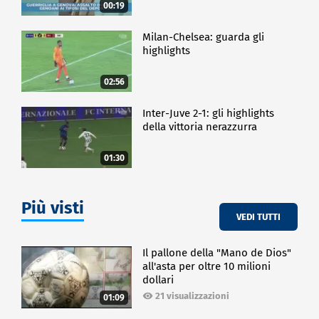
00:19
Milan-Chelsea: guarda gli
highlights
02:56
Inter-Juve 2-1: gli highlights
della vittoria nerazzurra
01:30
Più visti
VEDI TUTTI
Il pallone della "Mano de Dios"
all'asta per oltre 10 milioni
dollari
21 visualizzazioni
01:09