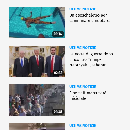
ULTIME NOTIZIE
Un esoscheletro per
camminare e nuotare!
01:34
ULTIME NOTIZIE
La notte di guerra dopo
l'incontro Trump-
Netanyahu, Teheran
all'attacco
02:22
ULTIME NOTIZIE
Fine settimana sarà
micidiale
01:38
ULTIME NOTIZIE