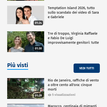
Temptation Island 2026, tutto
sullo scandalo dei video di Sara
e Gabriele
01:24
Tre di troppo, Virginia Raffaele
e Fabio De Luigi
improvvisamente genitori: tutte
le curiosità sulla commedia
01:30
Più visti
VEDI TUTTI
Rio de Janeiro, raffiche di vento
a oltre cento all'ora: cinque
morti
5 visualizzazioni
01:29
Marocco, centinaia di migranti