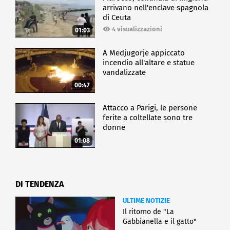
arrivano nell'enclave spagnola
di Ceuta
4 visualizzazioni
01:03
A Medjugorje appiccato
incendio all'altare e statue
vandalizzate
00:47
Attacco a Parigi, le persone
ferite a coltellate sono tre
donne
01:08
DI TENDENZA
ULTIME NOTIZIE
Il ritorno de "La
Gabbianella e il gatto"