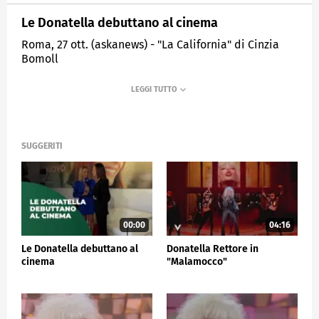
Le Donatella debuttano al cinema
Roma, 27 ott. (askanews) - "La California" di Cinzia
Bomoll
è stato presentato alla Festa del Cinema di Roma
nella sezione Freestyle; un film che segna il debutto
al cinema delle Donatella e ha nel cast altri cantanti
come Nina Zilli.
SUGGERITI
SPETTACOLO
00:00
04:16
Le Donatella debuttano al
Donatella Rettore in
cinema
"Malamocco"