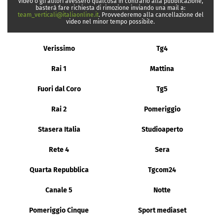
video o gli autori avessero qualcosa in contrario alla pubblicazione,
basterà fare richiesta di rimozione inviando una mail a:
team_verticali@italiaonline.it
. Provvederemo alla cancellazione del
video nel minor tempo possibile.
Verissimo
Tg4
Rai 1
Mattina
Fuori dal Coro
Tg5
Rai 2
Pomeriggio
Stasera Italia
Studioaperto
Rete 4
Sera
Quarta Repubblica
Tgcom24
Canale 5
Notte
Pomeriggio Cinque
Sport mediaset