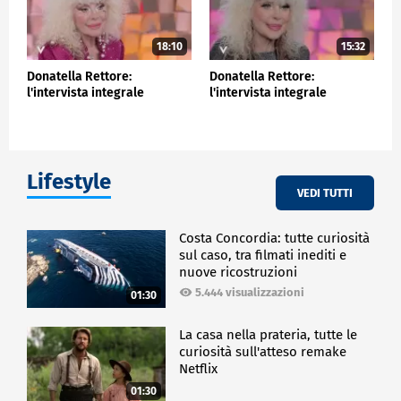
18:10
15:32
Donatella Rettore:
Donatella Rettore:
l'intervista integrale
l'intervista integrale
Lifestyle
VEDI TUTTI
Costa Concordia: tutte curiosità
sul caso, tra filmati inediti e
nuove ricostruzioni
5.444 visualizzazioni
01:30
La casa nella prateria, tutte le
curiosità sull'atteso remake
Netflix
01:30