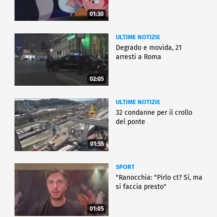
01:30
ULTIME NOTIZIE
Degrado e movida, 21
arresti a Roma
02:05
ULTIME NOTIZIE
32 condanne per il crollo
del ponte
01:55
SPORT
"Ranocchia: "Pirlo ct? Sì, ma
si faccia presto"
01:05