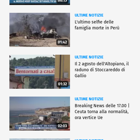
00:15
ULTIME NOTIZIE
L'ultimo selfie delle
famiglia morte in Perù
01:42
ULTIME NOTIZIE
Il 2 agosto dell'Altopiano, il
raduno di Stoccareddo di
Gallio
01:32
ULTIME NOTIZIE
Breaking News delle 17.00 |
Ceuta torna alla normalità,
ora vertice Ue
02:03