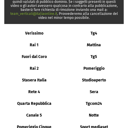
quindi valutati di pubblico dominio. Se i soggetti presenti in questi
video o gli autori avessero qualcosa in contrario alla pubblicazione,
basterà fare richiesta di rimozione inviando una mail a:
team_verticali@italiaonline.it
. Provvederemo alla cancellazione del
video nel minor tempo possibile.
Verissimo
Tg4
Rai 1
Mattina
Fuori dal Coro
Tg5
Rai 2
Pomeriggio
Stasera Italia
Studioaperto
Rete 4
Sera
Quarta Repubblica
Tgcom24
Canale 5
Notte
Pomeriggio Cinque
Sport mediaset