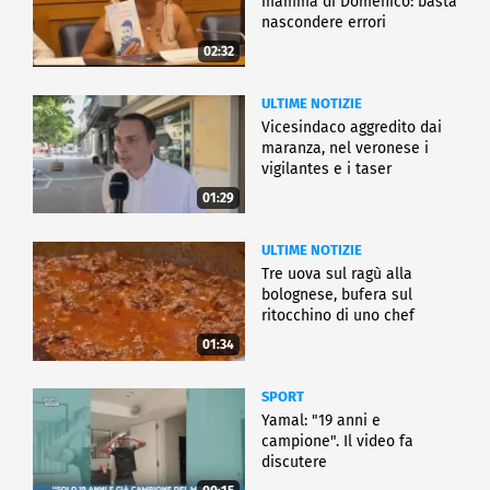
mamma di Domenico: basta
nascondere errori
02:32
ULTIME NOTIZIE
Vicesindaco aggredito dai
maranza, nel veronese i
vigilantes e i taser
01:29
ULTIME NOTIZIE
Tre uova sul ragù alla
bolognese, bufera sul
ritocchino di uno chef
catalano
01:34
SPORT
Yamal: "19 anni e
campione". Il video fa
discutere