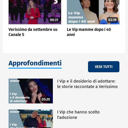
00:31
03:39
Verissimo da settembre su
Le Vip mamme dopo i 40
Canale 5
anni
Approfondimenti
VEDI TUTTI
I Vip e il desiderio di adottare:
le storie raccontate a Verissimo
05:20
I Vip che hanno scelto
l'adozione