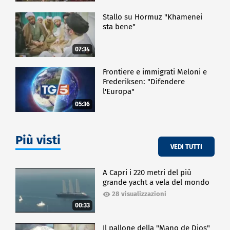
Stallo su Hormuz "Khamenei
sta bene"
07:34
Frontiere e immigrati Meloni e
Frederiksen: "Difendere
l'Europa"
05:36
Più visti
VEDI TUTTI
A Capri i 220 metri del più
grande yacht a vela del mondo
28 visualizzazioni
00:33
Il pallone della "Mano de Dios"