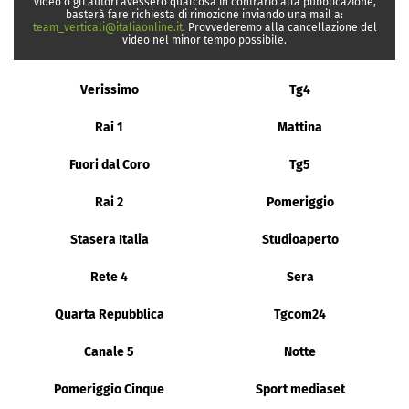
video o gli autori avessero qualcosa in contrario alla pubblicazione,
basterà fare richiesta di rimozione inviando una mail a:
team_verticali@italiaonline.it
. Provvederemo alla cancellazione del
video nel minor tempo possibile.
Verissimo
Tg4
Rai 1
Mattina
Fuori dal Coro
Tg5
Rai 2
Pomeriggio
Stasera Italia
Studioaperto
Rete 4
Sera
Quarta Repubblica
Tgcom24
Canale 5
Notte
Pomeriggio Cinque
Sport mediaset