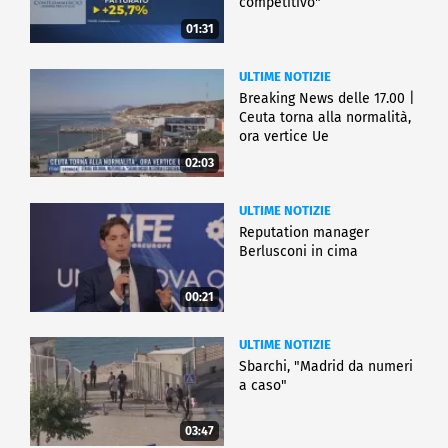
competitivo"
01:31
ULTIME NOTIZIE
Breaking News delle 17.00 |
Ceuta torna alla normalità,
ora vertice Ue
02:03
ULTIME NOTIZIE
Reputation manager
Berlusconi in cima
00:21
ULTIME NOTIZIE
Sbarchi, "Madrid da numeri
a caso"
03:47