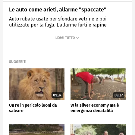
Le auto come arieti, allarme "spaccate"
Auto rubate usate per sfondare vetrine e poi
utilizzate per la fuga. L'allarme furti e rapine
riguarda tutte le città.
MEDIASET
TG5
SUGGERITI
01:37
03:27
Un re in pericolo leoni da
W la silver economy ma è
salvare
emergenza denatalità