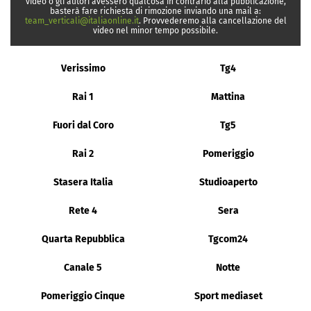
video o gli autori avessero qualcosa in contrario alla pubblicazione,
basterà fare richiesta di rimozione inviando una mail a:
team_verticali@italiaonline.it
. Provvederemo alla cancellazione del
video nel minor tempo possibile.
Verissimo
Tg4
Rai 1
Mattina
Fuori dal Coro
Tg5
Rai 2
Pomeriggio
Stasera Italia
Studioaperto
Rete 4
Sera
Quarta Repubblica
Tgcom24
Canale 5
Notte
Pomeriggio Cinque
Sport mediaset