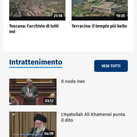
21:18
19:35
Toscana: l'archivio di tutti
Terracina: il tempio più bello
noi
Intrattenimento
VEDI TUTTI
Il nodo Iran
03:12
L'Ayatollah Ali Khamenei punta
il dito
04:59