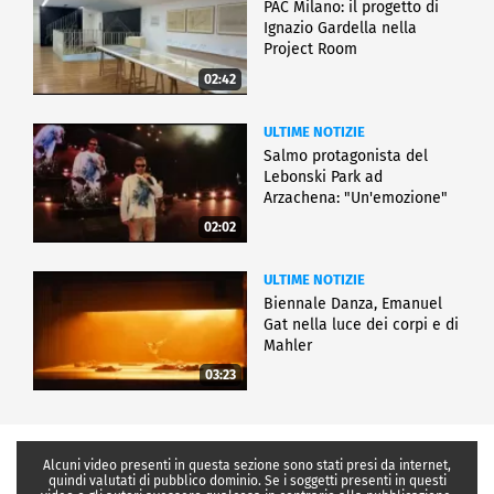
PAC Milano: il progetto di
Ignazio Gardella nella
Project Room
02:42
ULTIME NOTIZIE
Salmo protagonista del
Lebonski Park ad
Arzachena: "Un'emozione"
02:02
ULTIME NOTIZIE
Biennale Danza, Emanuel
Gat nella luce dei corpi e di
Mahler
03:23
Alcuni video presenti in questa sezione sono stati presi da internet,
quindi valutati di pubblico dominio. Se i soggetti presenti in questi