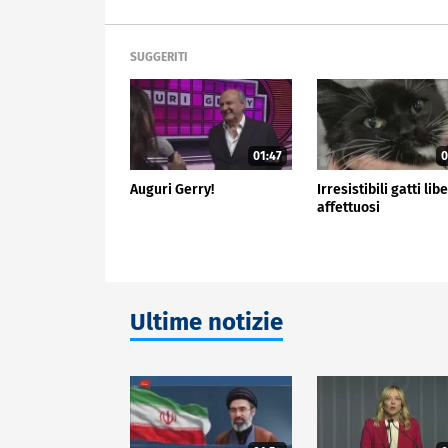
SUGGERITI
01:47
0
Auguri Gerry!
Irresistibili gatti libe
affettuosi
Ultime notizie