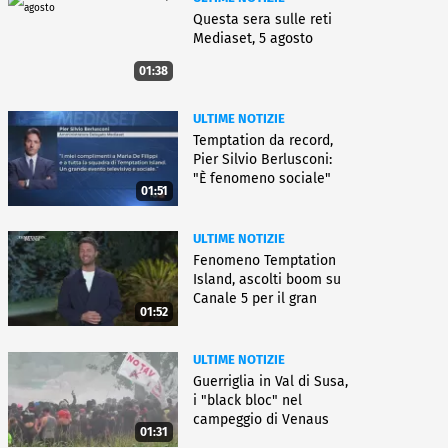
Questa sera sulle reti
Mediaset, 5 agosto
01:38
ULTIME NOTIZIE
Temptation da record,
Pier Silvio Berlusconi:
"È fenomeno sociale"
01:51
ULTIME NOTIZIE
Fenomeno Temptation
Island, ascolti boom su
Canale 5 per il gran
01:52
finale
ULTIME NOTIZIE
Guerriglia in Val di Susa,
i "black bloc" nel
campeggio di Venaus
01:31