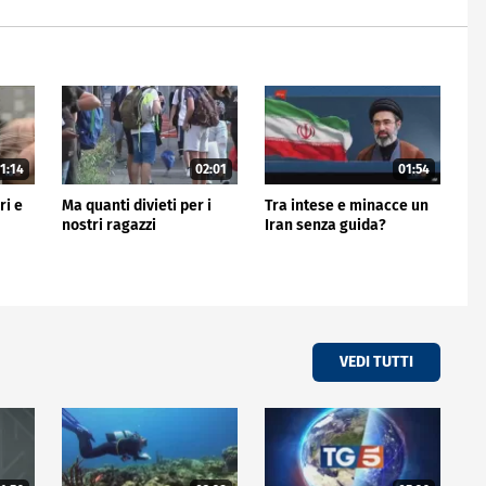
1:14
02:01
01:54
ri e
Ma quanti divieti per i
Tra intese e minacce un
nostri ragazzi
Iran senza guida?
VEDI TUTTI