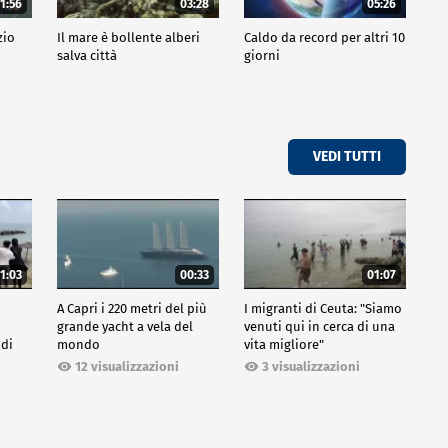
1:56
03:28
05:26
zio
Il mare è bollente alberi
Caldo da record per altri 10
salva città
giorni
VEDI TUTTI
1:03
00:33
01:07
A Capri i 220 metri del più
I migranti di Ceuta: "Siamo
grande yacht a vela del
venuti qui in cerca di una
 di
mondo
vita migliore"
12 visualizzazioni
3 visualizzazioni