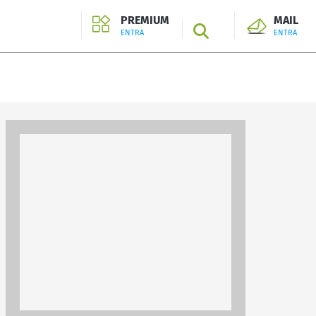
PREMIUM
MAIL
SEARCH
ENTRA
ENTRA
ENTRA