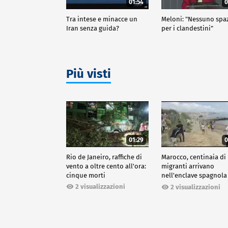
01:54
0
Tra intese e minacce un
Meloni: "Nessuno spa
Iran senza guida?
per i clandestini"
Più visti
01:29
0
Rio de Janeiro, raffiche di
Marocco, centinaia di
vento a oltre cento all'ora:
migranti arrivano
cinque morti
nell'enclave spagnola
Ceuta
2 visualizzazioni
2 visualizzazioni