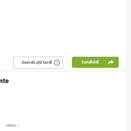
Condividi
Guarda più tardi
nte