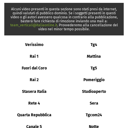
Alcuni video presenti in questa sezione sono stati presi da internet,
quindi valutati di pubblico dominio. Se i soggetti presenti in questi
video o gli autori avessero qualcosa in contrario alla pubblicazione,
basterà fare richiesta di rimozione inviando una mail a:
team_verticali@italiaonline.it
. Provvederemo alla cancellazione del
video nel minor tempo possibile.
Verissimo
Tg4
Rai 1
Mattina
Fuori dal Coro
Tg5
Rai 2
Pomeriggio
Stasera Italia
Studioaperto
Rete 4
Sera
Quarta Repubblica
Tgcom24
Canale 5
Notte