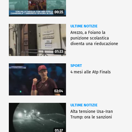
00:35
ULTIME NOTIZIE
Arezzo, a Foiano la
punizione scolastica
diventa una rieducazione
01:33
SPORT
4 mesi alle Atp Finals
02:04
ULTIME NOTIZIE
Alta tensione Usa-Iran
Trump: ora le sanzioni
01:37