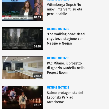
Vittimberga (Inps): No
nuovi interventi su età
pensionabile
01:13
ULTIME NOTIZIE
'The Walking dead: dead
city', terza stagione con
Maggie e Negan
01:38
ULTIME NOTIZIE
PAC Milano: il progetto
di Ignazio Gardella nella
Project Room
02:42
ULTIME NOTIZIE
Salmo protagonista del
Lebonski Park ad
Arzachena:
02:02
"Un'emozione"