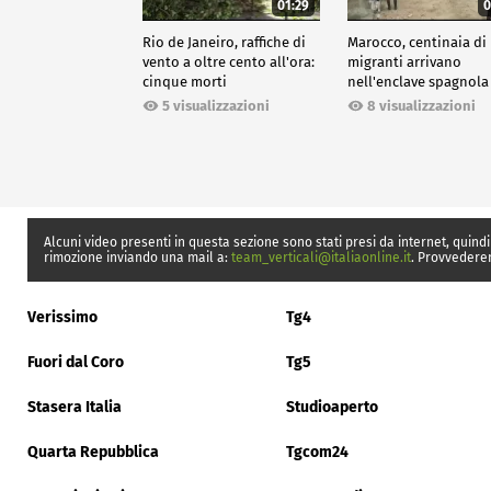
01:29
0
Rio de Janeiro, raffiche di
Marocco, centinaia di
vento a oltre cento all'ora:
migranti arrivano
cinque morti
nell'enclave spagnola
Ceuta
5 visualizzazioni
8 visualizzazioni
Alcuni video presenti in questa sezione sono stati presi da internet, quindi
rimozione inviando una mail a:
team_verticali@italiaonline.it
. Provvedere
Verissimo
Tg4
Fuori dal Coro
Tg5
Stasera Italia
Studioaperto
Quarta Repubblica
Tgcom24