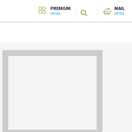
PREMIUM
MAIL
SEARCH
ENTRA
ENTRA
ENTRA