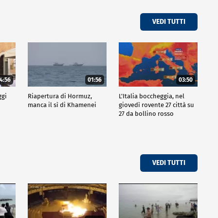
VEDI TUTTI
4:56
01:56
03:50
ggi
Riapertura di Hormuz,
L'Italia boccheggia, nel
manca il sì di Khamenei
giovedì rovente 27 città su
27 da bollino rosso
VEDI TUTTI