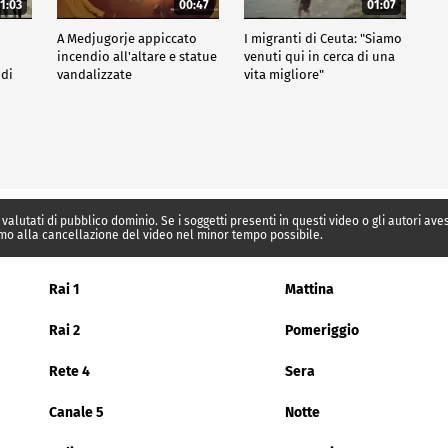
1:03
00:47
01:07
A Medjugorje appiccato
I migranti di Ceuta: "Siamo
incendio all'altare e statue
venuti qui in cerca di una
 di
vandalizzate
vita migliore"
 valutati di pubblico dominio. Se i soggetti presenti in questi video o gli autori av
mo alla cancellazione del video nel minor tempo possibile.
Rai 1
Mattina
Rai 2
Pomeriggio
Rete 4
Sera
Canale 5
Notte