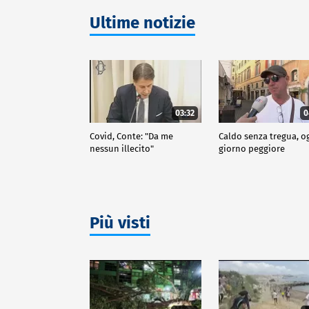
Ultime notizie
03:32
0
Covid, Conte: "Da me
Caldo senza tregua, o
nessun illecito"
giorno peggiore
Più visti