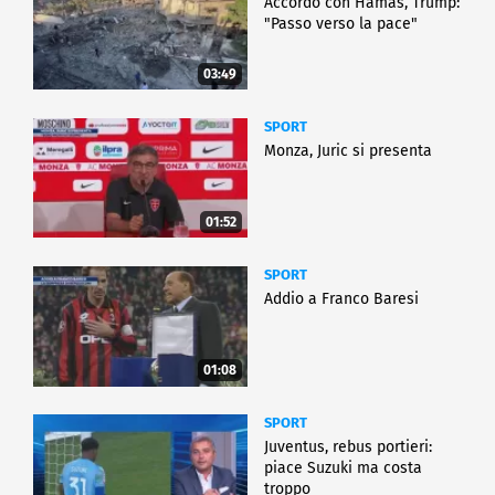
Accordo con Hamas, Trump:
"Passo verso la pace"
03:49
SPORT
Monza, Juric si presenta
01:52
SPORT
Addio a Franco Baresi
01:08
SPORT
Juventus, rebus portieri:
piace Suzuki ma costa
troppo