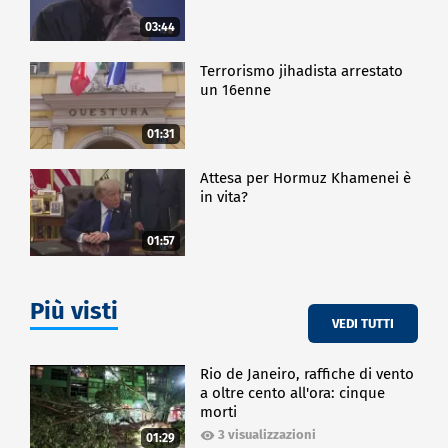
03:44
Terrorismo jihadista arrestato
un 16enne
01:31
Attesa per Hormuz Khamenei è
in vita?
01:57
Più visti
VEDI TUTTI
Rio de Janeiro, raffiche di vento
a oltre cento all'ora: cinque
morti
3 visualizzazioni
01:29