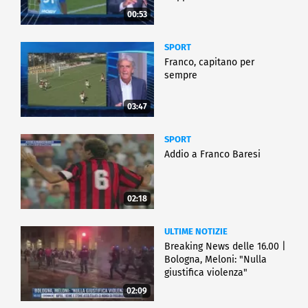
00:53
SPORT
Franco, capitano per
sempre
03:47
SPORT
Addio a Franco Baresi
02:18
ULTIME NOTIZIE
Breaking News delle 16.00 |
Bologna, Meloni: "Nulla
giustifica violenza"
02:09