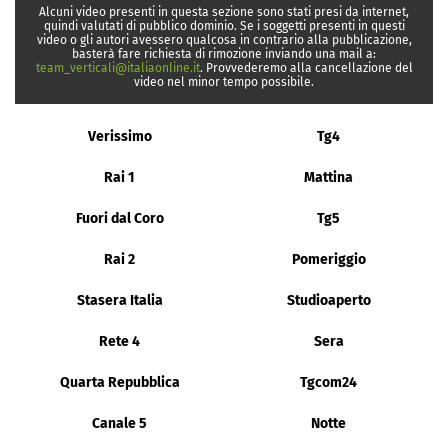
Alcuni video presenti in questa sezione sono stati presi da internet,
quindi valutati di pubblico dominio. Se i soggetti presenti in questi
video o gli autori avessero qualcosa in contrario alla pubblicazione,
basterà fare richiesta di rimozione inviando una mail a:
team_verticali@italiaonline.it
. Provvederemo alla cancellazione del
video nel minor tempo possibile.
Verissimo
Tg4
Rai 1
Mattina
Fuori dal Coro
Tg5
Rai 2
Pomeriggio
Stasera Italia
Studioaperto
Rete 4
Sera
Quarta Repubblica
Tgcom24
Canale 5
Notte