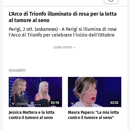
L'Arco di Trionfo illuminato di rosa per la lotta
al tumore al seno
Parigi, 2 ott. (askanews) - A Parigi si illumina di rosa
l'Arco di Trionfo per celebrare l'inizio dell'Ottobre
Rosa, il mese della prevenzione del tumore al seno.
99 donne e un uomo in cura, in remissione o guariti
dal cancro al seno si sono riuniti all'Etoile per
l'evento ufficiale di lancio della campagna. "Siamo
tutti un po' come guerrieri" hanno detto dal palco
insieme a ricercatori e operatori sanitari per
SUGGERITI
lanciare la campagna di sensibilizzazione di
screening del cancro al seno.
ESTERI
02:18
02:52
Jessica Mattera e la lotta
Maura Paparo: "La mia lotta
contro il tumore al seno
contro il tumore al seno"