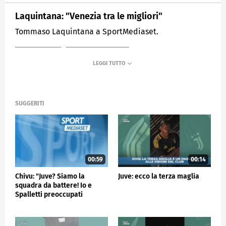
Laquintana: "Venezia tra le migliori"
Tommaso Laquintana a SportMediaset.
MEDIASET
SPORTMEDIASET
SUGGERITI
00:59
00:14
Chivu: "Juve? Siamo la
Juve: ecco la terza maglia
squadra da battere! Io e
Spalletti preoccupati
perché…"