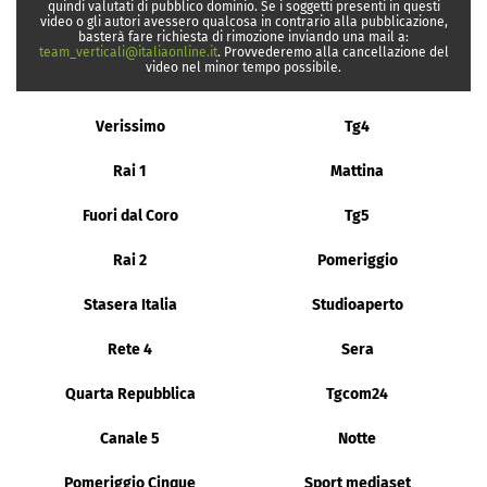
quindi valutati di pubblico dominio. Se i soggetti presenti in questi
video o gli autori avessero qualcosa in contrario alla pubblicazione,
basterà fare richiesta di rimozione inviando una mail a:
team_verticali@italiaonline.it
. Provvederemo alla cancellazione del
video nel minor tempo possibile.
Verissimo
Tg4
Rai 1
Mattina
Fuori dal Coro
Tg5
Rai 2
Pomeriggio
Stasera Italia
Studioaperto
Rete 4
Sera
Quarta Repubblica
Tgcom24
Canale 5
Notte
Pomeriggio Cinque
Sport mediaset