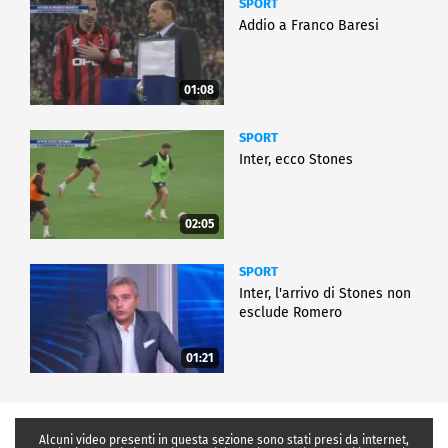
SPORT
Addio a Franco Baresi
01:08
SPORT
Inter, ecco Stones
02:05
SPORT
Inter, l'arrivo di Stones non
esclude Romero
01:21
Alcuni video presenti in questa sezione sono stati presi da internet,