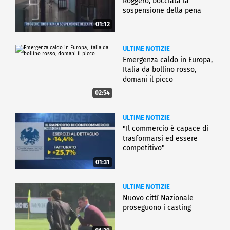
Roggero, bocciata la
sospensione della pena
01:12
ULTIME NOTIZIE
Emergenza caldo in Europa,
Italia da bollino rosso,
domani il picco
02:54
ULTIME NOTIZIE
"Il commercio è capace di
trasformarsi ed essere
competitivo"
01:31
ULTIME NOTIZIE
Nuovo cittì Nazionale
proseguono i casting