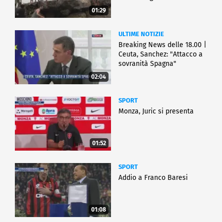
01:29
ULTIME NOTIZIE
Breaking News delle 18.00 |
Ceuta, Sanchez: "Attacco a
sovranità Spagna"
02:04
SPORT
Monza, Juric si presenta
01:52
SPORT
Addio a Franco Baresi
01:08