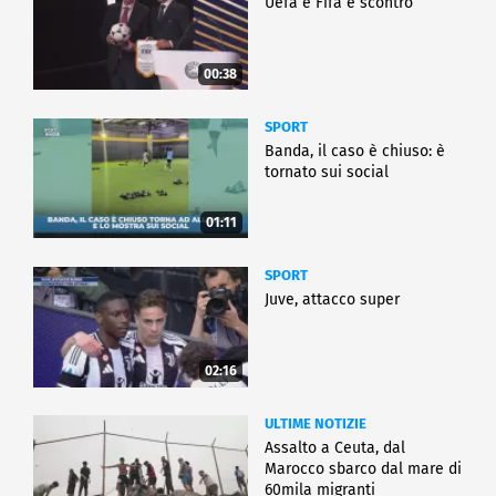
Uefa e Fifa è scontro
00:38
SPORT
Banda, il caso è chiuso: è
tornato sui social
01:11
SPORT
Juve, attacco super
02:16
ULTIME NOTIZIE
Assalto a Ceuta, dal
Marocco sbarco dal mare di
60mila migranti