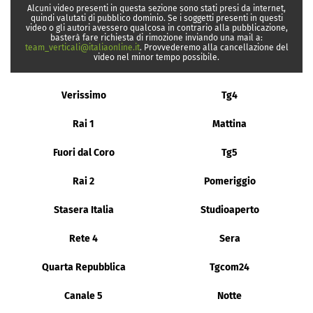
Alcuni video presenti in questa sezione sono stati presi da internet,
quindi valutati di pubblico dominio. Se i soggetti presenti in questi
video o gli autori avessero qualcosa in contrario alla pubblicazione,
basterà fare richiesta di rimozione inviando una mail a:
team_verticali@italiaonline.it
. Provvederemo alla cancellazione del
video nel minor tempo possibile.
Verissimo
Tg4
Rai 1
Mattina
Fuori dal Coro
Tg5
Rai 2
Pomeriggio
Stasera Italia
Studioaperto
Rete 4
Sera
Quarta Repubblica
Tgcom24
Canale 5
Notte