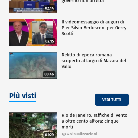
governo non arretra
02:14
Il videomessaggio di auguri di
Pier Silvio Berlusconi per Gerry
Scotti
02:15
Relitto di epoca romana
scoperto al largo di Mazara del
Vallo
00:46
Più visti
VEDI TUTTI
Rio de Janeiro, raffiche di vento
a oltre cento all'ora: cinque
morti
4 visualizzazioni
01:29