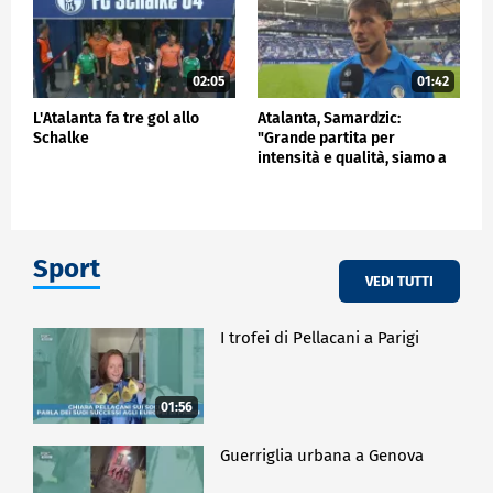
02:05
01:42
L'Atalanta fa tre gol allo
Atalanta, Samardzic:
Schalke
"Grande partita per
intensità e qualità, siamo a
buon punto"
Sport
VEDI TUTTI
I trofei di Pellacani a Parigi
01:56
Guerriglia urbana a Genova