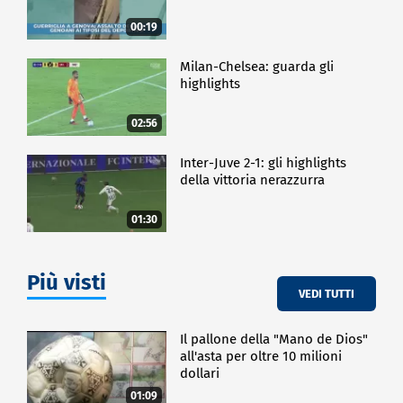
00:19
Milan-Chelsea: guarda gli
highlights
02:56
Inter-Juve 2-1: gli highlights
della vittoria nerazzurra
01:30
Più visti
VEDI TUTTI
Il pallone della "Mano de Dios"
all'asta per oltre 10 milioni
dollari
01:09