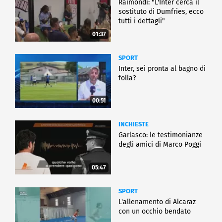
Raimondi: "L'Inter cerca il
sostituto di Dumfries, ecco
tutti i dettagli"
01:37
SPORT
Inter, sei pronta al bagno di
folla?
00:51
INCHIESTE
Garlasco: le testimonianze
degli amici di Marco Poggi
05:47
SPORT
L'allenamento di Alcaraz
con un occhio bendato