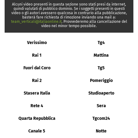
Alcuni video presenti in questa sezione sono stati presi da internet,
quindi valutati di pubblico dominio. Se i soggetti presenti in questi
video o gli autori avessero qualcosa in contrario alla pubblicazione,
basterà fare richiesta di rimozione inviando una mail a:
team_verticali@italiaonline.it
. Provvederemo alla cancellazione del
video nel minor tempo possibile.
Verissimo
Tg4
Rai 1
Mattina
Fuori dal Coro
Tg5
Rai 2
Pomeriggio
Stasera Italia
Studioaperto
Rete 4
Sera
Quarta Repubblica
Tgcom24
Canale 5
Notte