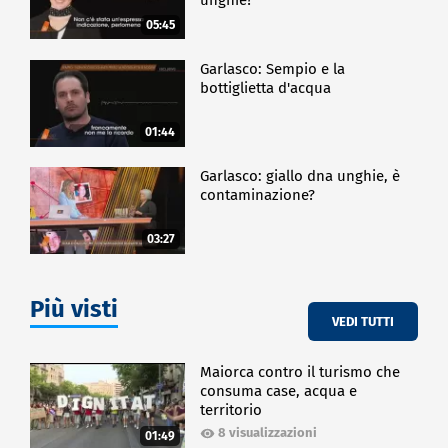
05:45
Garlasco: Sempio e la
bottiglietta d'acqua
01:44
Garlasco: giallo dna unghie, è
contaminazione?
03:27
Più visti
VEDI TUTTI
Maiorca contro il turismo che
consuma case, acqua e
territorio
8 visualizzazioni
01:49