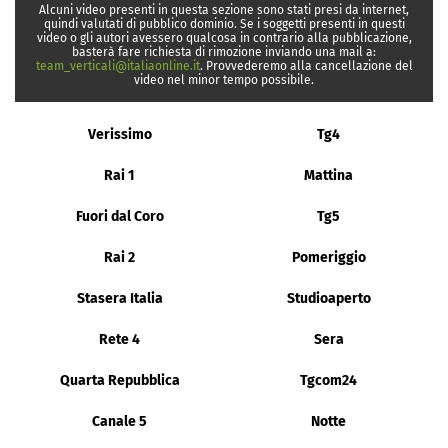
Alcuni video presenti in questa sezione sono stati presi da internet,
quindi valutati di pubblico dominio. Se i soggetti presenti in questi
video o gli autori avessero qualcosa in contrario alla pubblicazione,
basterà fare richiesta di rimozione inviando una mail a:
team_verticali@italiaonline.it
. Provvederemo alla cancellazione del
video nel minor tempo possibile.
Verissimo
Tg4
Rai 1
Mattina
Fuori dal Coro
Tg5
Rai 2
Pomeriggio
Stasera Italia
Studioaperto
Rete 4
Sera
Quarta Repubblica
Tgcom24
Canale 5
Notte