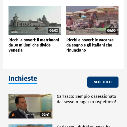
06:03
06:50
Ricchi e poveri: il matrimoni
Ricchi e poveri: le vacanze
da 30 milioni che divide
da sogno e gli italiani che
Venezia
rinunciano
Inchieste
VEDI TUTTI
Garlasco: Sempio ossessionato
dal sesso o ragazzo rispettoso?
05:41
Garlasco: i dubbi su cosa ha