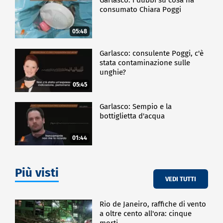
consumato Chiara Poggi
05:48
Garlasco: consulente Poggi, c'è
stata contaminazione sulle
unghie?
05:45
Garlasco: Sempio e la
bottiglietta d'acqua
01:44
Più visti
VEDI TUTTI
Rio de Janeiro, raffiche di vento
a oltre cento all'ora: cinque