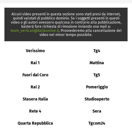
Alcuni video presenti in questa sezione sono stati presi da internet,
quindi valutati di pubblico dominio. Se i soggetti presenti in questi
video o gli autori avessero qualcosa in contrario alla pubblicazione,
basterà fare richiesta di rimozione inviando una mail a:
team_verticali@italiaonline.it
. Provvederemo alla cancellazione del
video nel minor tempo possibile.
Verissimo
Tg4
Rai 1
Mattina
Fuori dal Coro
Tg5
Rai 2
Pomeriggio
Stasera Italia
Studioaperto
Rete 4
Sera
Quarta Repubblica
Tgcom24