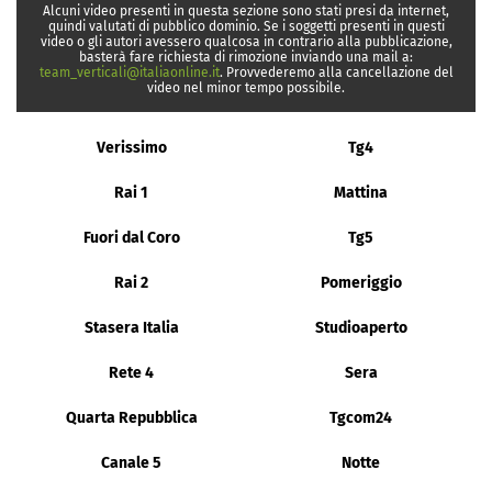
Alcuni video presenti in questa sezione sono stati presi da internet,
quindi valutati di pubblico dominio. Se i soggetti presenti in questi
video o gli autori avessero qualcosa in contrario alla pubblicazione,
basterà fare richiesta di rimozione inviando una mail a:
team_verticali@italiaonline.it
. Provvederemo alla cancellazione del
video nel minor tempo possibile.
Verissimo
Tg4
Rai 1
Mattina
Fuori dal Coro
Tg5
Rai 2
Pomeriggio
Stasera Italia
Studioaperto
Rete 4
Sera
Quarta Repubblica
Tgcom24
Canale 5
Notte