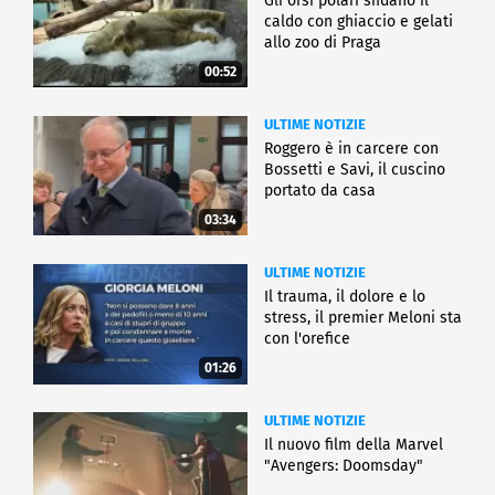
Gli orsi polari sfidano il
caldo con ghiaccio e gelati
allo zoo di Praga
00:52
ULTIME NOTIZIE
Roggero è in carcere con
Bossetti e Savi, il cuscino
portato da casa
03:34
ULTIME NOTIZIE
Il trauma, il dolore e lo
stress, il premier Meloni sta
con l'orefice
01:26
ULTIME NOTIZIE
Il nuovo film della Marvel
"Avengers: Doomsday"