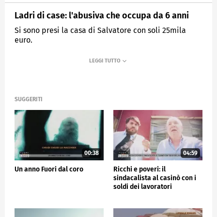
Ladri di case: l'abusiva che occupa da 6 anni
Si sono presi la casa di Salvatore con soli 25mila
euro.
MEDIASET
FUORI DAL CORO
SUGGERITI
00:38
04:59
Un anno Fuori dal coro
Ricchi e poveri: il
sindacalista al casinò con i
soldi dei lavoratori