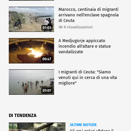
Marocco, centinaia di migranti
arrivano nell'enclave spagnola
di Ceuta
8 visualizzazioni
01:03
A Medjugorje appiccato
incendio all'altare e statue
vandalizzate
00:47
I migranti di Ceuta: "Siamo
venuti qui in cerca di una vita
migliore"
01:07
DI TENDENZA
ULTIME NOTIZIE