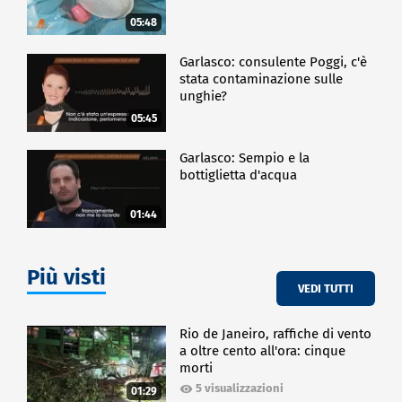
05:48
Garlasco: consulente Poggi, c'è
stata contaminazione sulle
unghie?
05:45
Garlasco: Sempio e la
bottiglietta d'acqua
01:44
Più visti
VEDI TUTTI
Rio de Janeiro, raffiche di vento
a oltre cento all'ora: cinque
morti
5 visualizzazioni
01:29