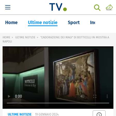
Home
Ultime notizie
Sport
Inchieste
HOME
ULTIME NOTIZIE
"L'ADORAZIONE DEI MAGI" DI BOTTICELLI IN MOSTRA A
NAPOLI
ULTIME NOTIZIE
19 GENNAIO 2024