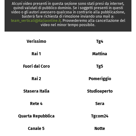
Alcuni video presenti in questa sezione sono stati presi da internet,
quindi valutati di pubblico dominio. Se i soggetti presenti in questi
video o gli autori avessero qualcosa in contrario alla pubblicazione,
basterà fare richiesta di rimozione inviando una mail a:
team_verticali@italiaonline.it
. Provvederemo alla cancellazione del
video nel minor tempo possibile.
Verissimo
Tg4
Rai 1
Mattina
Fuori dal Coro
Tg5
Rai 2
Pomeriggio
Stasera Italia
Studioaperto
Rete 4
Sera
Quarta Repubblica
Tgcom24
Canale 5
Notte