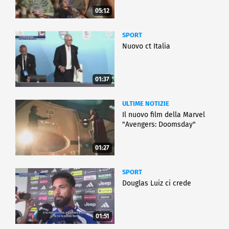
05:12
SPORT
Nuovo ct Italia
01:37
ULTIME NOTIZIE
Il nuovo film della Marvel
"Avengers: Doomsday"
01:27
SPORT
Douglas Luiz ci crede
01:51