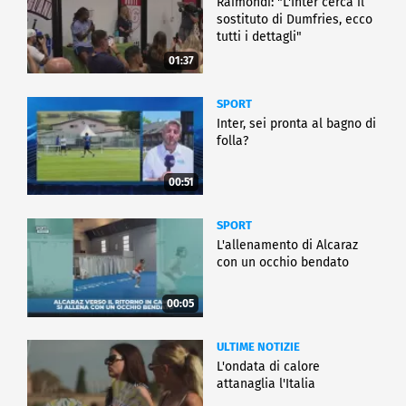
Raimondi: "L'Inter cerca il
sostituto di Dumfries, ecco
tutti i dettagli"
01:37
SPORT
Inter, sei pronta al bagno di
folla?
00:51
SPORT
L'allenamento di Alcaraz
con un occhio bendato
00:05
ULTIME NOTIZIE
L'ondata di calore
attanaglia l'Italia