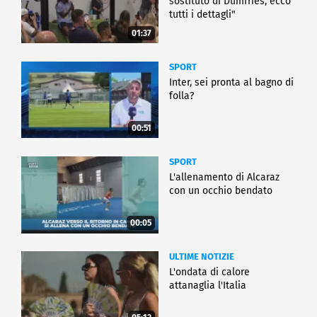
sostituto di Dumfries, ecco
tutti i dettagli"
01:37
SPORT
Inter, sei pronta al bagno di
folla?
00:51
SPORT
L'allenamento di Alcaraz
con un occhio bendato
00:05
ULTIME NOTIZIE
L'ondata di calore
attanaglia l'Italia