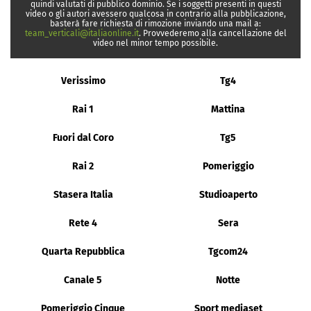
quindi valutati di pubblico dominio. Se i soggetti presenti in questi
video o gli autori avessero qualcosa in contrario alla pubblicazione,
basterà fare richiesta di rimozione inviando una mail a:
team_verticali@italiaonline.it
. Provvederemo alla cancellazione del
video nel minor tempo possibile.
Verissimo
Tg4
Rai 1
Mattina
Fuori dal Coro
Tg5
Rai 2
Pomeriggio
Stasera Italia
Studioaperto
Rete 4
Sera
Quarta Repubblica
Tgcom24
Canale 5
Notte
Pomeriggio Cinque
Sport mediaset