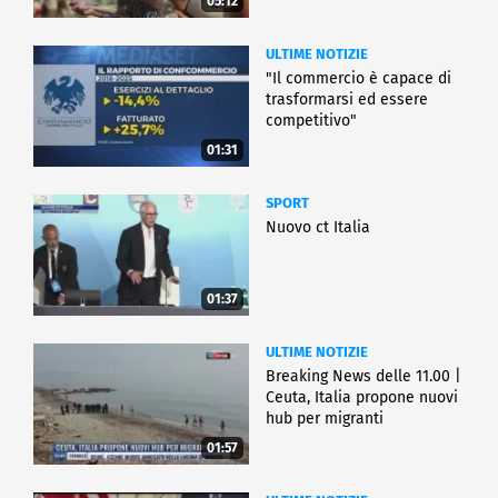
05:12
ULTIME NOTIZIE
"Il commercio è capace di
trasformarsi ed essere
competitivo"
01:31
SPORT
Nuovo ct Italia
01:37
ULTIME NOTIZIE
Breaking News delle 11.00 |
Ceuta, Italia propone nuovi
hub per migranti
01:57