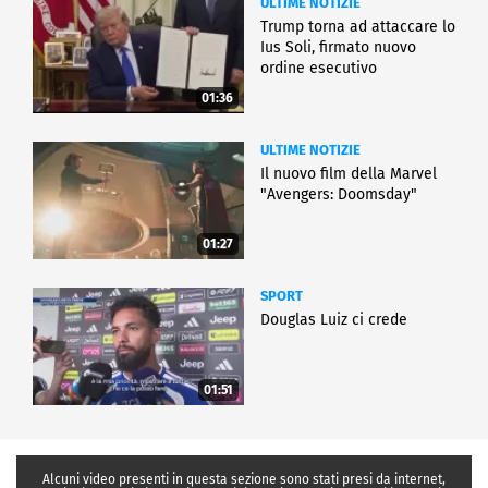
ULTIME NOTIZIE
Trump torna ad attaccare lo
Ius Soli, firmato nuovo
ordine esecutivo
01:36
ULTIME NOTIZIE
Il nuovo film della Marvel
"Avengers: Doomsday"
01:27
SPORT
Douglas Luiz ci crede
01:51
Alcuni video presenti in questa sezione sono stati presi da internet,