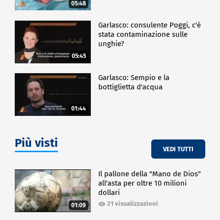
05:48
Garlasco: consulente Poggi, c'è
stata contaminazione sulle
unghie?
05:45
Garlasco: Sempio e la
bottiglietta d'acqua
01:44
Più visti
VEDI TUTTI
Il pallone della "Mano de Dios"
all'asta per oltre 10 milioni
dollari
21 visualizzazioni
01:09