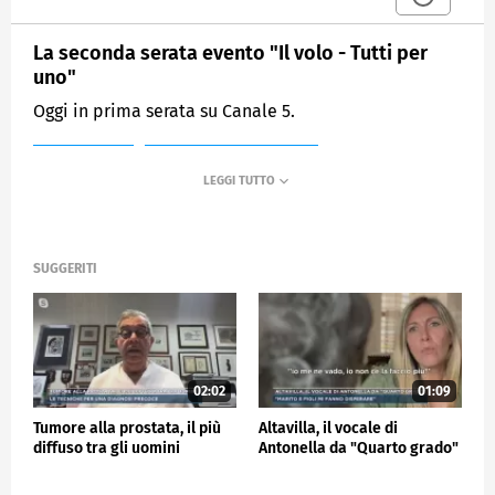
La seconda serata evento "Il volo - Tutti per
uno"
Oggi in prima serata su Canale 5.
MEDIASET
MATTINO CINQUE NEWS
SUGGERITI
02:02
01:09
Tumore alla prostata, il più
Altavilla, il vocale di
diffuso tra gli uomini
Antonella da "Quarto grado"