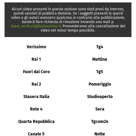
Alcuni video presenti in questa sezione sono stati presi da internet,
quindi valutati di pubblico dominio. Se i soggetti presenti in questi
video o gli autori avessero qualcosa in contrario alla pubblicazione,
basterà fare richiesta di rimozione inviando una mail a:
team_verticali@italiaonline.it
. Provvederemo alla cancellazione del
video nel minor tempo possibile.
Verissimo
Tg4
Rai 1
Mattina
Fuori dal Coro
Tg5
Rai 2
Pomeriggio
Stasera Italia
Studioaperto
Rete 4
Sera
Quarta Repubblica
Tgcom24
Canale 5
Notte