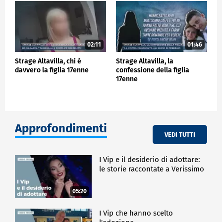
02:11
01:46
Strage Altavilla, chi è
Strage Altavilla, la
davvero la figlia 17enne
confessione della figlia
17enne
Approfondimenti
VEDI TUTTI
I Vip e il desiderio di adottare:
le storie raccontate a Verissimo
05:20
I Vip che hanno scelto