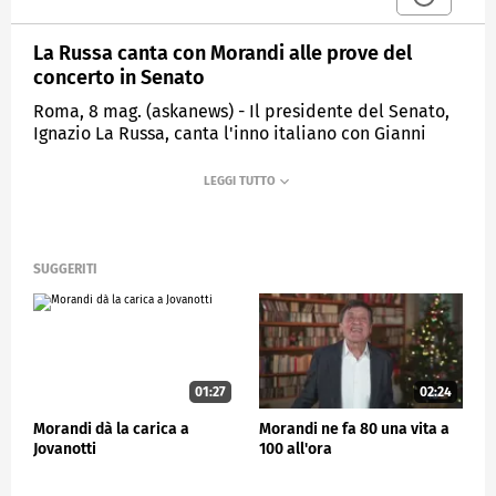
La Russa canta con Morandi alle prove del
concerto in Senato
Roma, 8 mag. (askanews) - Il presidente del Senato,
Ignazio La Russa, canta l'inno italiano con Gianni
Morandi nell'Aula di Palazzo Madama durante le
prove del concerto organizzato tra i vari
festeggiamenti in occasione del 75esimo
anniversario del Senato della Repubblica e della
Costituzione.
SUGGERITI
Nel pomeriggio a Roma, a Piazza Navona, si è anche
tenuto il concerto della banda interforze, sempre
alla presenza, tra gli altri, del presidente La Russa.
POLITICA
01:27
02:24
Morandi dà la carica a
Morandi ne fa 80 una vita a
Jovanotti
100 all'ora