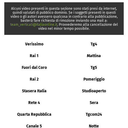
Alcuni video presenti in questa sezione sono stati presi da internet,
quindi valutati di pubblico dominio. Se i soggetti presenti in questi
video o gli autori avessero qualcosa in contrario alla pubblicazione,
basterà fare richiesta di rimozione inviando una mail a:
team_verticali@italiaonline.it
. Provvederemo alla cancellazione del
video nel minor tempo possibile.
Verissimo
Tg4
Rai 1
Mattina
Fuori dal Coro
Tg5
Rai 2
Pomeriggio
Stasera Italia
Studioaperto
Rete 4
Sera
Quarta Repubblica
Tgcom24
Canale 5
Notte