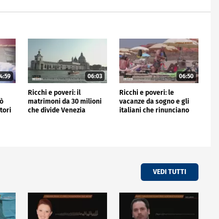
4:59
06:03
06:50
Ricchi e poveri: il
Ricchi e poveri: le
nò
matrimoni da 30 milioni
vacanze da sogno e gli
tori
che divide Venezia
italiani che rinunciano
VEDI TUTTI