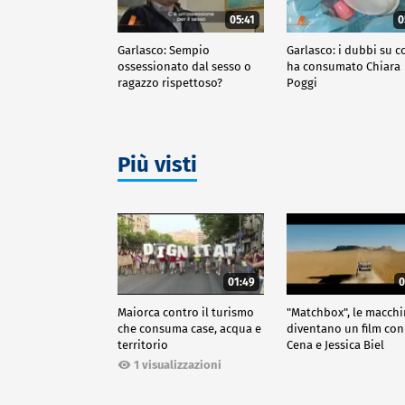
05:41
0
Garlasco: Sempio
Garlasco: i dubbi su c
ossessionato dal sesso o
ha consumato Chiara
ragazzo rispettoso?
Poggi
Più visti
01:49
0
Maiorca contro il turismo
"Matchbox", le macch
che consuma case, acqua e
diventano un film con
territorio
Cena e Jessica Biel
1 visualizzazioni