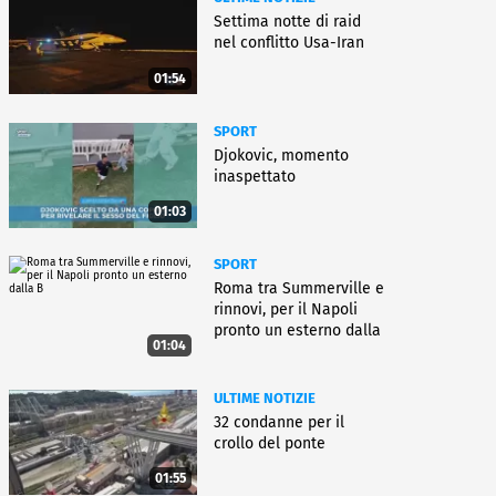
Settima notte di raid
nel conflitto Usa-Iran
01:54
SPORT
Djokovic, momento
inaspettato
01:03
SPORT
Roma tra Summerville e
rinnovi, per il Napoli
pronto un esterno dalla
01:04
B
ULTIME NOTIZIE
32 condanne per il
crollo del ponte
01:55