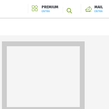
PREMIUM
MAIL
SEARCH
ENTRA
ENTRA
ENTRA