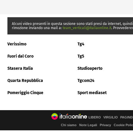
Alcuni video presenti in questa sezione sono stati presi da internet, quindi
rimozione inviando una mail a:
team_verticali@italiaonline.it
. Provvedere
Verissimo
Tg4
Fuori dal Coro
Tg5
Stasera Italia
Studioaperto
Quarta Repubblica
Tgcom24
Pomeriggio Cinque
Sport mediaset
LIBERO
VIRGILIO
PAGINE
Chi siamo
Note Legali
Privacy
Cookie Poli