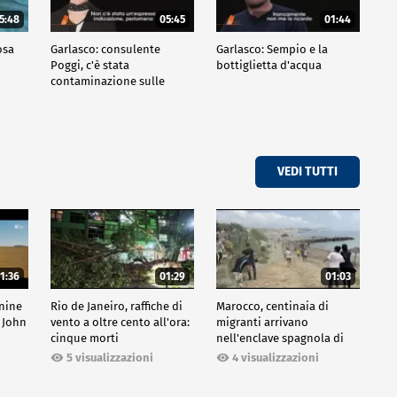
5:48
05:45
01:44
osa
Garlasco: consulente
Garlasco: Sempio e la
Poggi, c'è stata
bottiglietta d'acqua
contaminazione sulle
unghie?
VEDI TUTTI
1:36
01:29
01:03
inine
Rio de Janeiro, raffiche di
Marocco, centinaia di
 John
vento a oltre cento all'ora:
migranti arrivano
cinque morti
nell'enclave spagnola di
Ceuta
5 visualizzazioni
4 visualizzazioni