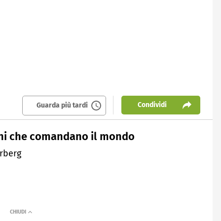
Condividi
Guarda più tardi
ini che comandano il mondo
erberg