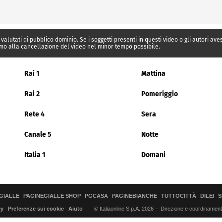
 valutati di pubblico dominio. Se i soggetti presenti in questi video o gli autori av
mo alla cancellazione del video nel minor tempo possibile.
Rai 1
Mattina
Rai 2
Pomeriggio
Rete 4
Sera
Canale 5
Notte
Italia 1
Domani
GIALLE
PAGINEGIALLE SHOP
PGCASA
PAGINEBIANCHE
TUTTOCITTÀ
DILEI
S
© Italiaonline S.p.A. 2026
Direzione e coordinamento 
cy
Preferenze sui cookie
Aiuto