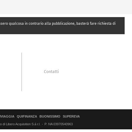
essero qualcosa in contrario alla pubblicazione, basterà fare richiesta di
Contatti
IVIAGGIA
QUIFINANZA
BUONISSIMO
SUPEREVA
di Libero Acquisition S.á r.l.
P. IVA 03970540963