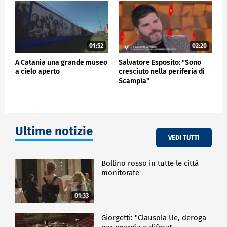
01:52
02:20
A Catania una grande museo
Salvatore Esposito: "Sono
a cielo aperto
cresciuto nella periferia di
Scampia"
Ultime notizie
VEDI TUTTI
Bollino rosso in tutte le città
monitorate
01:33
Giorgetti: "Clausola Ue, deroga