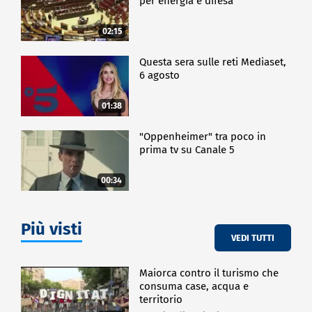
per energia e difesa"
02:15
Questa sera sulle reti Mediaset,
6 agosto
01:38
"Oppenheimer" tra poco in
prima tv su Canale 5
00:34
Più visti
VEDI TUTTI
Maiorca contro il turismo che
consuma case, acqua e
territorio