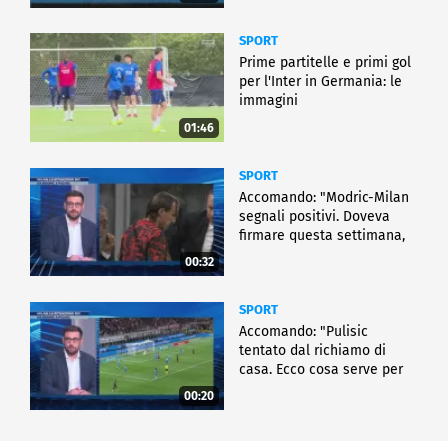
SPORT
Prime partitelle e primi gol
per l'Inter in Germania: le
immagini
01:46
SPORT
Accomando: "Modric-Milan
segnali positivi. Doveva
firmare questa settimana,
ma..."
00:32
SPORT
Accomando: "Pulisic
tentato dal richiamo di
casa. Ecco cosa serve per
partire"
00:20