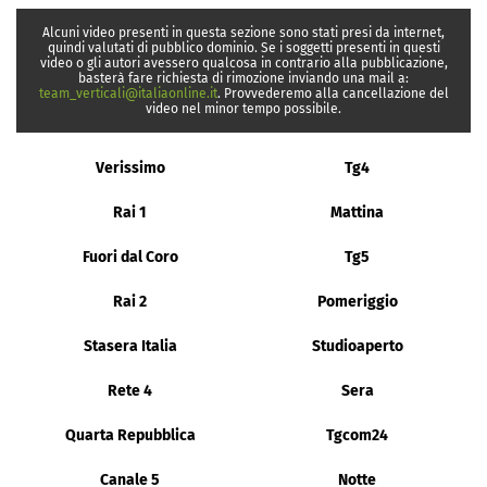
Alcuni video presenti in questa sezione sono stati presi da internet,
quindi valutati di pubblico dominio. Se i soggetti presenti in questi
video o gli autori avessero qualcosa in contrario alla pubblicazione,
basterà fare richiesta di rimozione inviando una mail a:
team_verticali@italiaonline.it
. Provvederemo alla cancellazione del
video nel minor tempo possibile.
Verissimo
Tg4
Rai 1
Mattina
Fuori dal Coro
Tg5
Rai 2
Pomeriggio
Stasera Italia
Studioaperto
Rete 4
Sera
Quarta Repubblica
Tgcom24
Canale 5
Notte