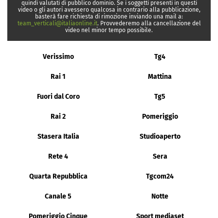
quindi valutati di pubblico dominio. Se i soggetti presenti in questi
video o gli autori avessero qualcosa in contrario alla pubblicazione,
basterà fare richiesta di rimozione inviando una mail a:
team_verticali@italiaonline.it
. Provvederemo alla cancellazione del
video nel minor tempo possibile.
Verissimo
Tg4
Rai 1
Mattina
Fuori dal Coro
Tg5
Rai 2
Pomeriggio
Stasera Italia
Studioaperto
Rete 4
Sera
Quarta Repubblica
Tgcom24
Canale 5
Notte
Pomeriggio Cinque
Sport mediaset