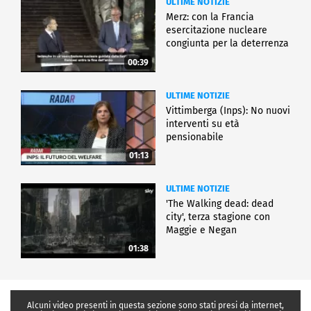
ULTIME NOTIZIE
Merz: con la Francia
esercitazione nucleare
congiunta per la deterrenza
00:39
ULTIME NOTIZIE
Vittimberga (Inps): No nuovi
interventi su età
pensionabile
01:13
ULTIME NOTIZIE
'The Walking dead: dead
city', terza stagione con
Maggie e Negan
01:38
Alcuni video presenti in questa sezione sono stati presi da internet,