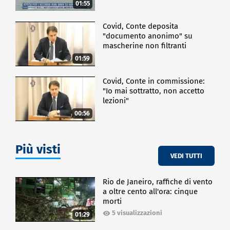
01:55
Covid, Conte deposita
"documento anonimo" su
mascherine non filtranti
01:59
Covid, Conte in commissione:
"Io mai sottratto, non accetto
lezioni"
00:56
Più visti
VEDI TUTTI
Rio de Janeiro, raffiche di vento
a oltre cento all'ora: cinque
morti
5 visualizzazioni
01:29