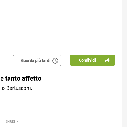
Condividi
Guarda più tardi
e tanto affetto
io Berlusconi.