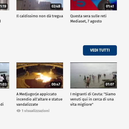
1:19
02:48
01:41
Il caldissimo non dà tregua
Questa sera sulle reti
d
Mediaset, 7 agosto
VEDI TUTTI
1:03
00:47
01:07
A Medjugorje appiccato
I migranti di Ceuta: "Siamo
incendio all'altare e statue
venuti qui in cerca di una
 di
vandalizzate
vita migliore"
1 visualizzazioni