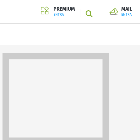
PREMIUM
MAIL
SEARCH
ENTRA
ENTRA
ENTRA