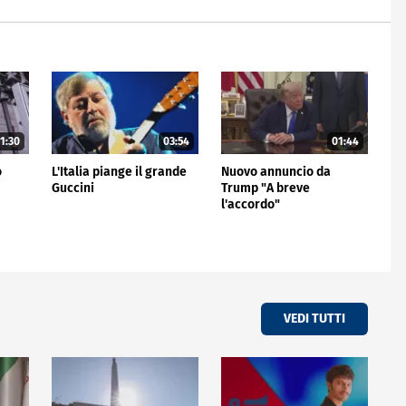
1:30
03:54
01:44
o
L'Italia piange il grande
Nuovo annuncio da
Guccini
Trump "A breve
l'accordo"
VEDI TUTTI