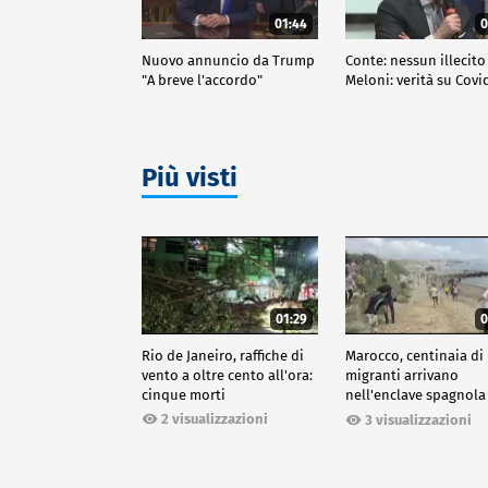
01:44
0
Nuovo annuncio da Trump
Conte: nessun illecito
"A breve l'accordo"
Meloni: verità su Covi
Più visti
01:29
0
Rio de Janeiro, raffiche di
Marocco, centinaia di
vento a oltre cento all'ora:
migranti arrivano
cinque morti
nell'enclave spagnola
Ceuta
2 visualizzazioni
3 visualizzazioni