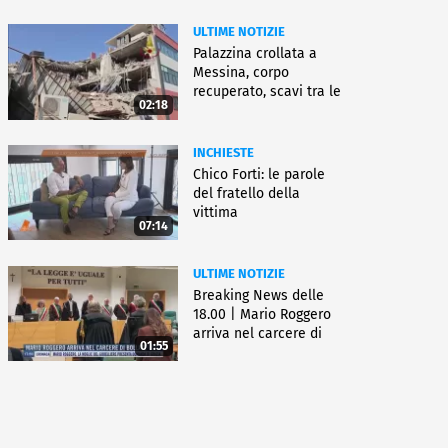
ULTIME NOTIZIE
Palazzina crollata a
Messina, corpo
recuperato, scavi tra le
02:18
macerie
INCHIESTE
Chico Forti: le parole
del fratello della
vittima
07:14
ULTIME NOTIZIE
Breaking News delle
18.00 | Mario Roggero
arriva nel carcere di
01:55
Bollate