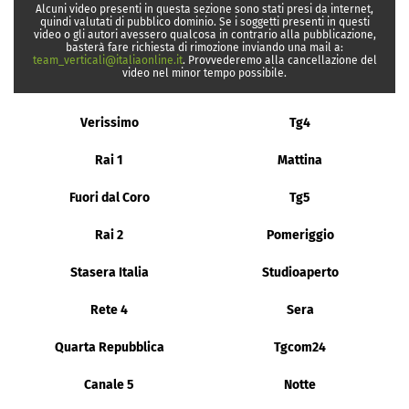
Alcuni video presenti in questa sezione sono stati presi da internet,
quindi valutati di pubblico dominio. Se i soggetti presenti in questi
video o gli autori avessero qualcosa in contrario alla pubblicazione,
basterà fare richiesta di rimozione inviando una mail a:
team_verticali@italiaonline.it
. Provvederemo alla cancellazione del
video nel minor tempo possibile.
Verissimo
Tg4
Rai 1
Mattina
Fuori dal Coro
Tg5
Rai 2
Pomeriggio
Stasera Italia
Studioaperto
Rete 4
Sera
Quarta Repubblica
Tgcom24
Canale 5
Notte