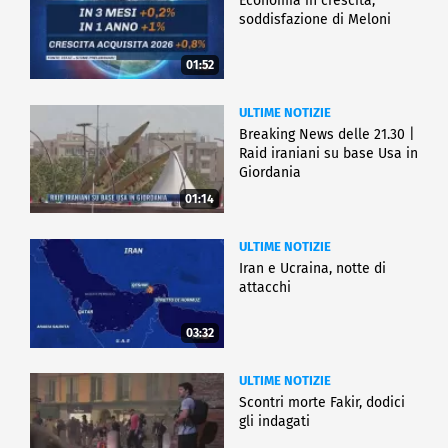
Economia in crescita,
soddisfazione di Meloni
01:52
ULTIME NOTIZIE
Breaking News delle 21.30 |
Raid iraniani su base Usa in
Giordania
01:14
ULTIME NOTIZIE
Iran e Ucraina, notte di
attacchi
03:32
ULTIME NOTIZIE
Scontri morte Fakir, dodici
gli indagati