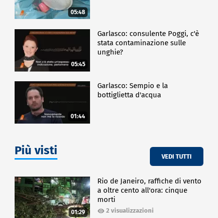
05:48
Garlasco: consulente Poggi, c'è
stata contaminazione sulle
unghie?
05:45
Garlasco: Sempio e la
bottiglietta d'acqua
01:44
Più visti
VEDI TUTTI
Rio de Janeiro, raffiche di vento
a oltre cento all'ora: cinque
morti
2 visualizzazioni
01:29