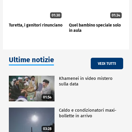
01:30
01:34
Turetta, i genitori rinunciano
Quel bambino speciale solo
in aula
Ultime notizie
VEDI TUTTI
Khamenei in video mistero
sulla data
01:54
Caldo e condizionatori maxi-
bollette in arrivo
03:28