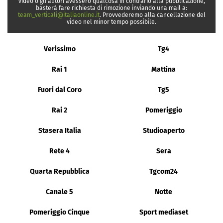
video o gli autori avessero qualcosa in contrario alla pubblicazione,
basterà fare richiesta di rimozione inviando una mail a:
team_verticali@italiaonline.it
. Provvederemo alla cancellazione del
video nel minor tempo possibile.
Verissimo
Tg4
Rai 1
Mattina
Fuori dal Coro
Tg5
Rai 2
Pomeriggio
Stasera Italia
Studioaperto
Rete 4
Sera
Quarta Repubblica
Tgcom24
Canale 5
Notte
Pomeriggio Cinque
Sport mediaset