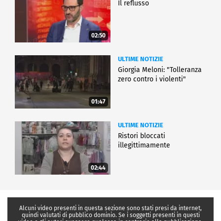
Il reflusso
02:50
ULTIME NOTIZIE
Giorgia Meloni: "Tolleranza
zero contro i violenti"
01:47
ULTIME NOTIZIE
Ristori bloccati
illegittimamente
02:44
Alcuni video presenti in questa sezione sono stati presi da internet,
quindi valutati di pubblico dominio. Se i soggetti presenti in questi