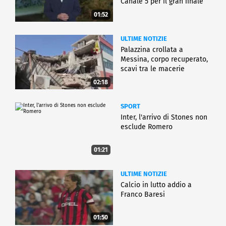
Canale 5 per il gran finale
01:52
ULTIME NOTIZIE
Palazzina crollata a
Messina, corpo recuperato,
scavi tra le macerie
02:18
SPORT
Inter, l'arrivo di Stones non
esclude Romero
01:21
ULTIME NOTIZIE
Calcio in lutto addio a
Franco Baresi
01:50