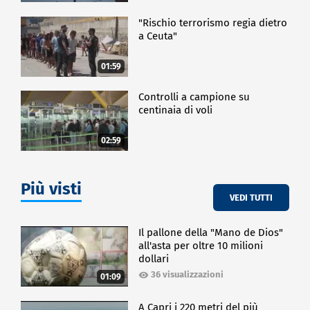
"Rischio terrorismo regia dietro
a Ceuta"
01:59
Controlli a campione su
centinaia di voli
02:59
Più visti
VEDI TUTTI
Il pallone della "Mano de Dios"
all'asta per oltre 10 milioni
dollari
36 visualizzazioni
01:09
A Capri i 220 metri del più