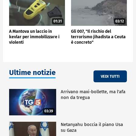
01:31
03:12
A Mantova un laccio in
Gli 007, "Il rischio del
kevlar per immobilizzare i
terrorismo jihadista a Ceuta
violenti
è concreto"
Ultime notizie
VEDI TUTTI
Arrivano maxi-bollette, ma l'afa
non da tregua
03:39
Netanyahu boccia il piano Usa
su Gaza