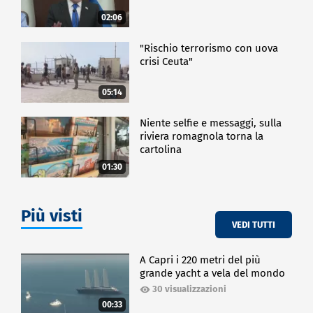
02:06
"Rischio terrorismo con uova
crisi Ceuta"
05:14
Niente selfie e messaggi, sulla
riviera romagnola torna la
cartolina
01:30
Più visti
VEDI TUTTI
A Capri i 220 metri del più
grande yacht a vela del mondo
30 visualizzazioni
00:33