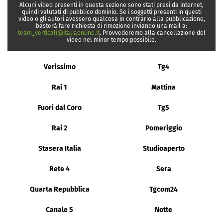
Alcuni video presenti in questa sezione sono stati presi da internet,
quindi valutati di pubblico dominio. Se i soggetti presenti in questi
video o gli autori avessero qualcosa in contrario alla pubblicazione,
basterà fare richiesta di rimozione inviando una mail a:
team_verticali@italiaonline.it
. Provvederemo alla cancellazione del
video nel minor tempo possibile.
Verissimo
Tg4
Rai 1
Mattina
Fuori dal Coro
Tg5
Rai 2
Pomeriggio
Stasera Italia
Studioaperto
Rete 4
Sera
Quarta Repubblica
Tgcom24
Canale 5
Notte