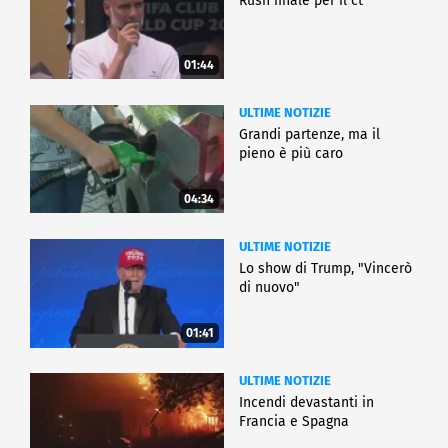
Rush finale per il ct
01:44
ULTIME NOTIZIE
Grandi partenze, ma il
pieno è più caro
04:34
ULTIME NOTIZIE
Lo show di Trump, "Vincerò
di nuovo"
01:41
ULTIME NOTIZIE
Incendi devastanti in
Francia e Spagna