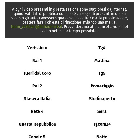
Alcuni video presenti in questa sezione sono stati presi da internet,
quindi valutati di pubblico dominio. Se i soggetti presenti in questi
video o gli autori avessero qualcosa in contrario alla pubblicazione,
basterà fare richiesta di rimozione inviando una mail a:
team_verticali@italiaonline.it
. Provvederemo alla cancellazione del
video nel minor tempo possibile.
Verissimo
Tg4
Rai 1
Mattina
Fuori dal Coro
Tg5
Rai 2
Pomeriggio
Stasera Italia
Studioaperto
Rete 4
Sera
Quarta Repubblica
Tgcom24
Canale 5
Notte