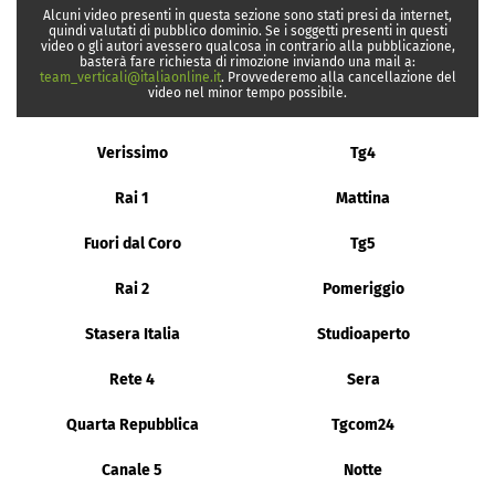
Alcuni video presenti in questa sezione sono stati presi da internet,
quindi valutati di pubblico dominio. Se i soggetti presenti in questi
video o gli autori avessero qualcosa in contrario alla pubblicazione,
basterà fare richiesta di rimozione inviando una mail a:
team_verticali@italiaonline.it
. Provvederemo alla cancellazione del
video nel minor tempo possibile.
Verissimo
Tg4
Rai 1
Mattina
Fuori dal Coro
Tg5
Rai 2
Pomeriggio
Stasera Italia
Studioaperto
Rete 4
Sera
Quarta Repubblica
Tgcom24
Canale 5
Notte