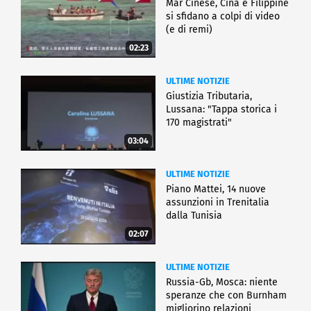
Mar Cinese, Cina e Filippine
si sfidano a colpi di video
(e di remi)
02:23
ULTIME NOTIZIE
Giustizia Tributaria,
Lussana: "Tappa storica i
170 magistrati"
03:04
ULTIME NOTIZIE
Piano Mattei, 14 nuove
assunzioni in Trenitalia
dalla Tunisia
02:07
ULTIME NOTIZIE
Russia-Gb, Mosca: niente
speranze che con Burnham
migliorino relazioni