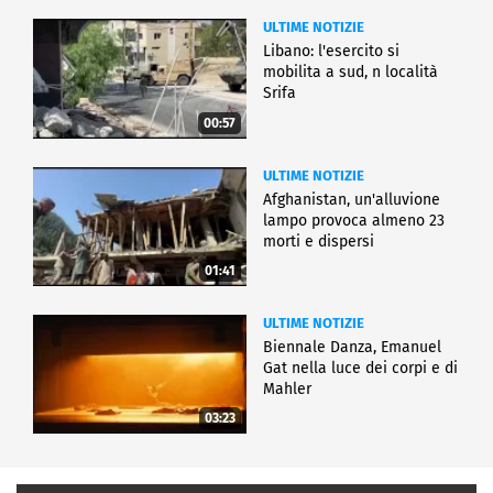
ULTIME NOTIZIE
Libano: l'esercito si
mobilita a sud, n località
Srifa
00:57
ULTIME NOTIZIE
Afghanistan, un'alluvione
lampo provoca almeno 23
morti e dispersi
01:41
ULTIME NOTIZIE
Biennale Danza, Emanuel
Gat nella luce dei corpi e di
Mahler
03:23