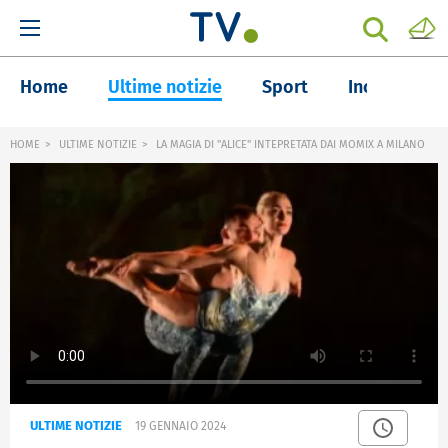
Home
Ultime notizie
Sport
Inchieste
HOME
ULTIME NOTIZIE
LA MAGIA DI "ALICE" INTEPRETATA DAI MOMIX A MILANO
ULTIME NOTIZIE
19 GENNAIO 2024