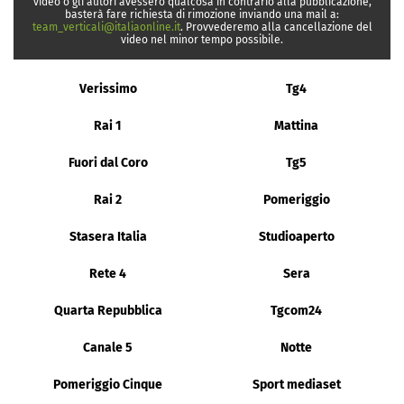
video o gli autori avessero qualcosa in contrario alla pubblicazione,
basterà fare richiesta di rimozione inviando una mail a:
team_verticali@italiaonline.it
. Provvederemo alla cancellazione del
video nel minor tempo possibile.
Verissimo
Tg4
Rai 1
Mattina
Fuori dal Coro
Tg5
Rai 2
Pomeriggio
Stasera Italia
Studioaperto
Rete 4
Sera
Quarta Repubblica
Tgcom24
Canale 5
Notte
Pomeriggio Cinque
Sport mediaset