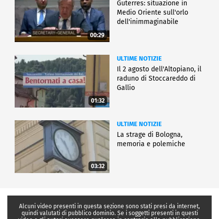
Guterres: situazione in
Medio Oriente sull'orlo
dell'inimmaginabile
00:29
ULTIME NOTIZIE
Il 2 agosto dell'Altopiano, il
raduno di Stoccareddo di
Gallio
01:32
ULTIME NOTIZIE
La strage di Bologna,
memoria e polemiche
03:32
Alcuni video presenti in questa sezione sono stati presi da internet,
quindi valutati di pubblico dominio. Se i soggetti presenti in questi