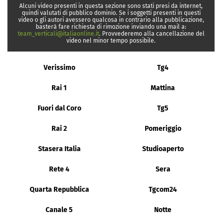
Alcuni video presenti in questa sezione sono stati presi da internet,
quindi valutati di pubblico dominio. Se i soggetti presenti in questi
video o gli autori avessero qualcosa in contrario alla pubblicazione,
basterà fare richiesta di rimozione inviando una mail a:
team_verticali@italiaonline.it
. Provvederemo alla cancellazione del
video nel minor tempo possibile.
Verissimo
Tg4
Rai 1
Mattina
Fuori dal Coro
Tg5
Rai 2
Pomeriggio
Stasera Italia
Studioaperto
Rete 4
Sera
Quarta Repubblica
Tgcom24
Canale 5
Notte