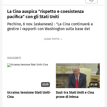
La Cina auspica "rispetto e coesistenza
pacifica" con gli Stati Uniti
Pechino, 6 nov. (askanews) - "La Cina continuerà a
gestire i rapporti con Washington sulla base del
rispetto reciproco e della coesistenza pacifica" ha
detto il portavoce del ministero degli Esteri di
Pechino, Mao Ning, mentre si profila la vittoria del
candidato repubblicano Donald Trump alle elezioni
presidenziali americane.
SUGGERITI
ESTERI
03:51
01:30
Ucraina: tensione Stati Uniti-
Dazi: tra Stati Uniti e Cina
Cina
prove di intesa