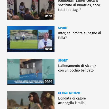
Raimondi: "L'Inter cerca il
sostituto di Dumfries, ecco
tutti i dettagli"
01:37
SPORT
Inter, sei pronta al bagno di
folla?
00:51
SPORT
L'allenamento di Alcaraz
con un occhio bendato
00:05
ULTIME NOTIZIE
L'ondata di calore
attanaglia l'Italia