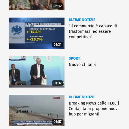
05:12
ULTIME NOTIZIE
"Il commercio è capace di
trasformarsi ed essere
competitivo"
01:31
SPORT
Nuovo ct Italia
01:37
ULTIME NOTIZIE
Breaking News delle 11.00 |
Ceuta, Italia propone nuovi
hub per migranti
01:57