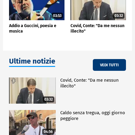
03:53
03:32
Addio a Guccini, poesia e
Covid, Conte: "Da me nessun
musica
illecito"
Ultime notizie
VEDI TUTTI
Covid, Conte: "Da me nessun
illecito"
03:32
Caldo senza tregua, oggi giorno
peggiore
04:56