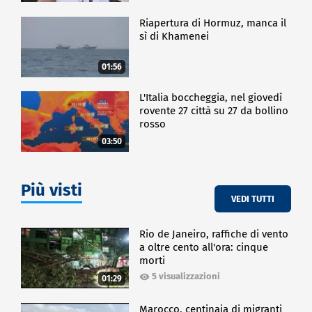
Riapertura di Hormuz, manca il
sì di Khamenei
01:56
L'Italia boccheggia, nel giovedì
rovente 27 città su 27 da bollino
rosso
03:50
Più visti
VEDI TUTTI
Rio de Janeiro, raffiche di vento
a oltre cento all'ora: cinque
morti
5 visualizzazioni
01:29
Marocco, centinaia di migranti