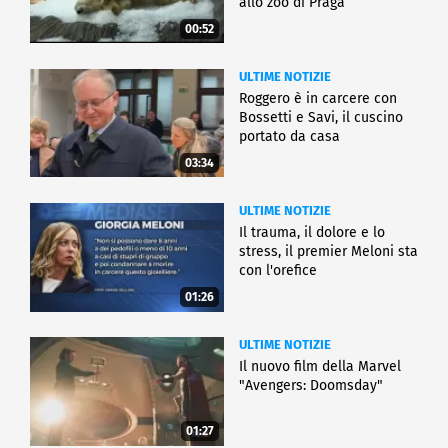
allo zoo di Praga
00:52
ULTIME NOTIZIE
Roggero è in carcere con
Bossetti e Savi, il cuscino
portato da casa
03:34
ULTIME NOTIZIE
Il trauma, il dolore e lo
stress, il premier Meloni sta
con l'orefice
01:26
ULTIME NOTIZIE
Il nuovo film della Marvel
"Avengers: Doomsday"
01:27