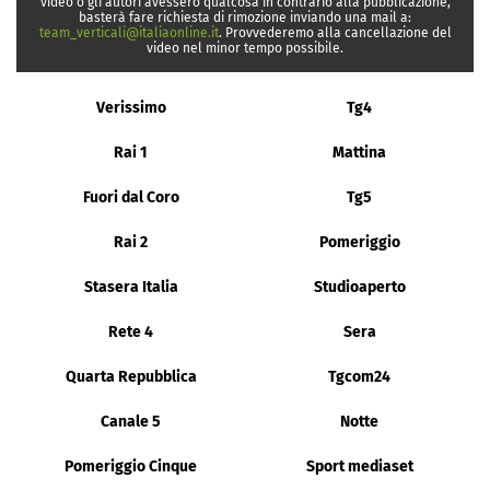
video o gli autori avessero qualcosa in contrario alla pubblicazione,
basterà fare richiesta di rimozione inviando una mail a:
team_verticali@italiaonline.it
. Provvederemo alla cancellazione del
video nel minor tempo possibile.
Verissimo
Tg4
Rai 1
Mattina
Fuori dal Coro
Tg5
Rai 2
Pomeriggio
Stasera Italia
Studioaperto
Rete 4
Sera
Quarta Repubblica
Tgcom24
Canale 5
Notte
Pomeriggio Cinque
Sport mediaset