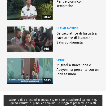
Per tre giorni con
Temptation
00:42
ULTIME NOTIZIE
Da cacciatrice di fascisti a
cacciatrice di lavoratori,
Salis condannata
01:31
SPORT
31 gradi a Barcellona e
Adeyemi si presenta con un
look assurdo
00:23
Alcuni video presenti in questa sezione sono stati presi da internet,
quindi valutati di pubblico dominio. Se i soggetti presenti in questi