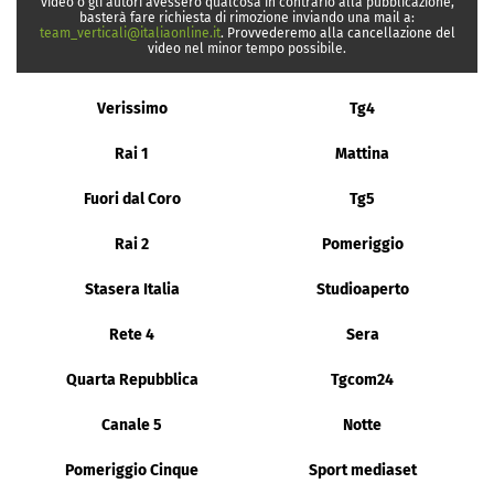
video o gli autori avessero qualcosa in contrario alla pubblicazione,
basterà fare richiesta di rimozione inviando una mail a:
team_verticali@italiaonline.it
. Provvederemo alla cancellazione del
video nel minor tempo possibile.
Verissimo
Tg4
Rai 1
Mattina
Fuori dal Coro
Tg5
Rai 2
Pomeriggio
Stasera Italia
Studioaperto
Rete 4
Sera
Quarta Repubblica
Tgcom24
Canale 5
Notte
Pomeriggio Cinque
Sport mediaset