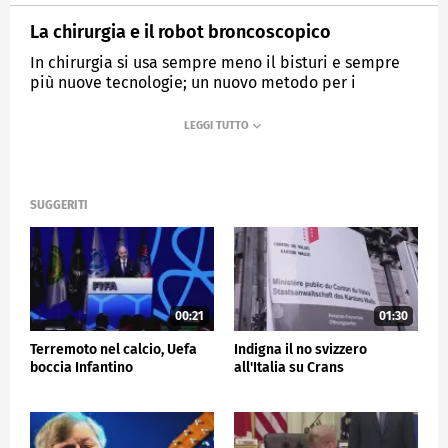
La chirurgia e il robot broncoscopico
In chirurgia si usa sempre meno il bisturi e sempre
più nuove tecnologie; un nuovo metodo per i
pneumologi per fare diagnosi
MEDIASET
TG5
SUGGERITI
00:21
01:30
Terremoto nel calcio, Uefa
Indigna il no svizzero
boccia Infantino
all'Italia su Crans