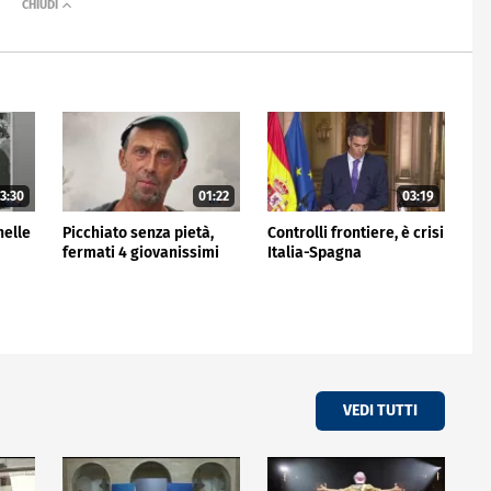
3:30
01:22
03:19
nelle
Picchiato senza pietà,
Controlli frontiere, è crisi
fermati 4 giovanissimi
Italia-Spagna
VEDI TUTTI