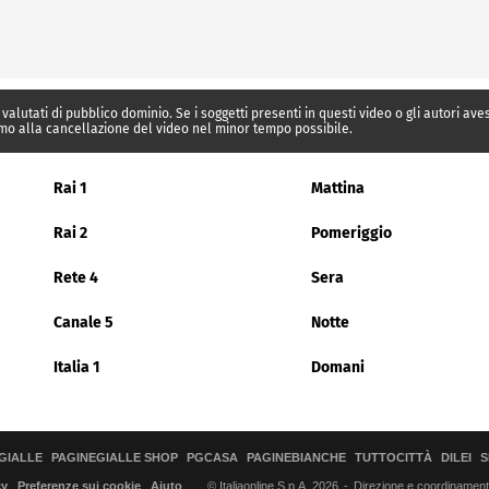
 valutati di pubblico dominio. Se i soggetti presenti in questi video o gli autori av
mo alla cancellazione del video nel minor tempo possibile.
Rai 1
Mattina
Rai 2
Pomeriggio
Rete 4
Sera
Canale 5
Notte
Italia 1
Domani
GIALLE
PAGINEGIALLE SHOP
PGCASA
PAGINEBIANCHE
TUTTOCITTÀ
DILEI
S
© Italiaonline S.p.A. 2026
Direzione e coordinamento 
cy
Preferenze sui cookie
Aiuto