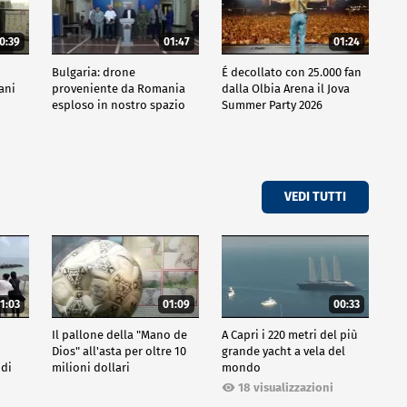
0:39
01:47
01:24
Bulgaria: drone
É decollato con 25.000 fan
iani
proveniente da Romania
dalla Olbia Arena il Jova
esploso in nostro spazio
Summer Party 2026
aereo
VEDI TUTTI
1:03
01:09
00:33
Il pallone della "Mano de
A Capri i 220 metri del più
Dios" all'asta per oltre 10
grande yacht a vela del
 di
milioni dollari
mondo
18 visualizzazioni