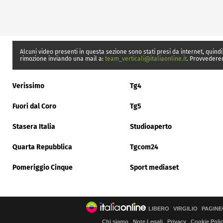
Alcuni video presenti in questa sezione sono stati presi da internet, quindi
rimozione inviando una mail a:
team_verticali@italiaonline.it
. Provvedere
Verissimo
Tg4
Fuori dal Coro
Tg5
Stasera Italia
Studioaperto
Quarta Repubblica
Tgcom24
Pomeriggio Cinque
Sport mediaset
LIBERO
VIRGILIO
PAGINE
Chi siamo
Note Legali
Privacy
Cookie Poli