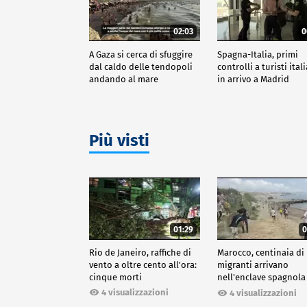
02:03
0
A Gaza si cerca di sfuggire
Spagna-Italia, primi
dal caldo delle tendopoli
controlli a turisti ital
andando al mare
in arrivo a Madrid
Più visti
01:29
0
Rio de Janeiro, raffiche di
Marocco, centinaia di
vento a oltre cento all'ora:
migranti arrivano
cinque morti
nell'enclave spagnola
Ceuta
4 visualizzazioni
4 visualizzazioni