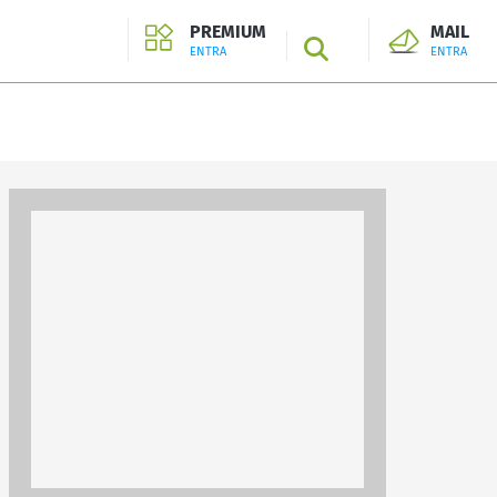
PREMIUM
MAIL
SEARCH
ENTRA
ENTRA
ENTRA