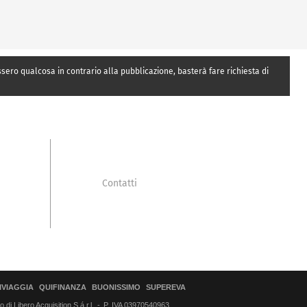
essero qualcosa in contrario alla pubblicazione, basterà fare richiesta di
Contatti
IVIAGGIA
QUIFINANZA
BUONISSIMO
SUPEREVA
di Libero Acquisition S.á r.l.
P. IVA 03970540963