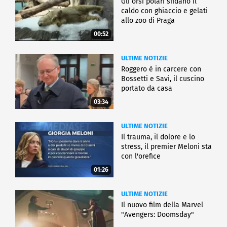
Gli orsi polari sfidano il
caldo con ghiaccio e gelati
allo zoo di Praga
00:52
ULTIME NOTIZIE
Roggero è in carcere con
Bossetti e Savi, il cuscino
portato da casa
03:34
ULTIME NOTIZIE
Il trauma, il dolore e lo
stress, il premier Meloni sta
con l'orefice
01:26
ULTIME NOTIZIE
Il nuovo film della Marvel
"Avengers: Doomsday"