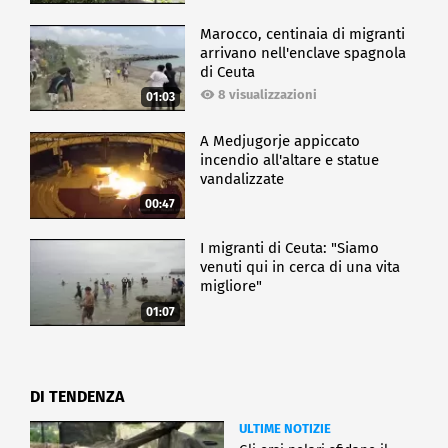
già degradati e si stima che per il 2030 questa
percentuale possa salire al 90 per cento".
Marocco, centinaia di migranti
L'Agenzia Onu per l'Alimentazione ricorda infatti che
arrivano nell'enclave spagnola
il degrado del suolo colpisce il benessere di 3,2
di Ceuta
miliardi di persone nel mondo. E, senza azioni
8 visualizzazioni
01:03
decise e rapide, il trend è destinato a peggiorare
rapidamente. "I suoli forniscono servizi ecosistemici
A Medjugorje appiccato
che sono fondamentali alla vita del piatnete e
incendio all'altare e statue
quindi al nostro benessere - spiega Lucrezia Caon,
vandalizzate
responsabile dell'Ufficio Suolo e acqua della FAO -
00:47
Se il suolo è degradato non è nelle condizioni di
fornire questi servizi con conseguenze per l'umanità
I migranti di Ceuta: "Siamo
oltre che per l'ecosistema".
venuti qui in cerca di una vita
migliore"
ECONOMIA
01:07
DI TENDENZA
ULTIME NOTIZIE