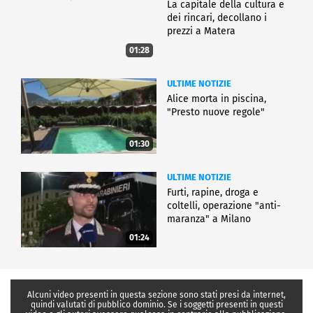
La capitale della cultura e
dei rincari, decollano i
prezzi a Matera
01:28
ULTIME NOTIZIE
Alice morta in piscina,
"Presto nuove regole"
01:30
ULTIME NOTIZIE
Furti, rapine, droga e
coltelli, operazione "anti-
maranza" a Milano
01:24
Alcuni video presenti in questa sezione sono stati presi da internet,
quindi valutati di pubblico dominio. Se i soggetti presenti in questi