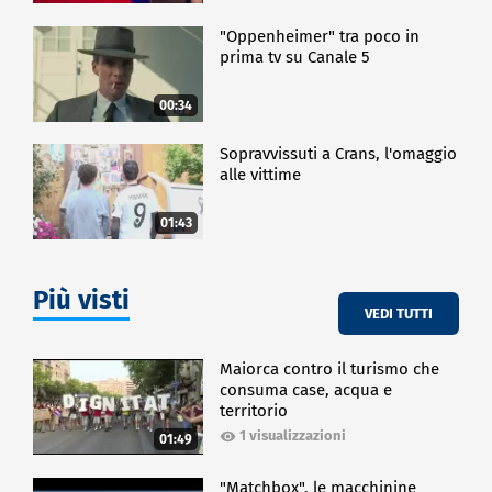
"Oppenheimer" tra poco in
prima tv su Canale 5
00:34
Sopravvissuti a Crans, l'omaggio
alle vittime
01:43
Più visti
VEDI TUTTI
Maiorca contro il turismo che
consuma case, acqua e
territorio
1 visualizzazioni
01:49
"Matchbox", le macchinine