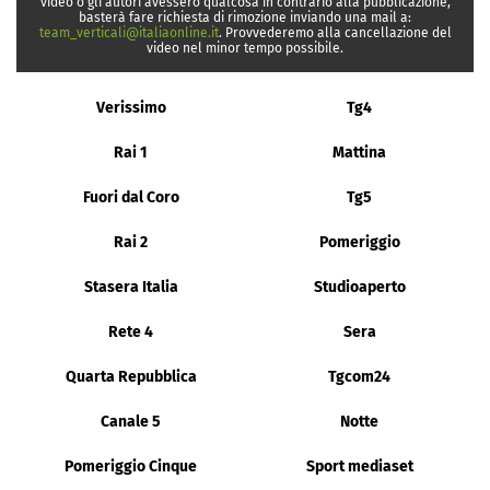
video o gli autori avessero qualcosa in contrario alla pubblicazione,
basterà fare richiesta di rimozione inviando una mail a:
team_verticali@italiaonline.it
. Provvederemo alla cancellazione del
video nel minor tempo possibile.
Verissimo
Tg4
Rai 1
Mattina
Fuori dal Coro
Tg5
Rai 2
Pomeriggio
Stasera Italia
Studioaperto
Rete 4
Sera
Quarta Repubblica
Tgcom24
Canale 5
Notte
Pomeriggio Cinque
Sport mediaset