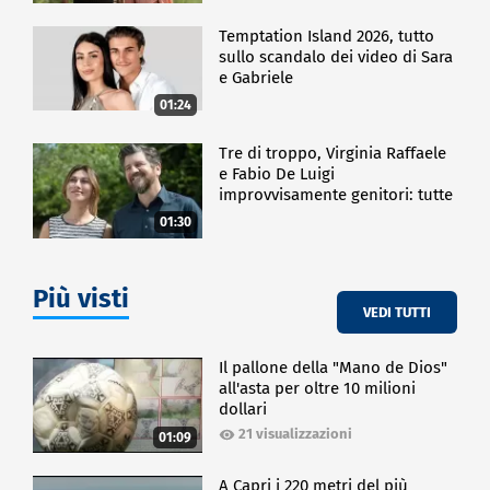
Temptation Island 2026, tutto
sullo scandalo dei video di Sara
e Gabriele
01:24
Tre di troppo, Virginia Raffaele
e Fabio De Luigi
improvvisamente genitori: tutte
le curiosità sulla commedia
01:30
Più visti
VEDI TUTTI
Il pallone della "Mano de Dios"
all'asta per oltre 10 milioni
dollari
21 visualizzazioni
01:09
A Capri i 220 metri del più