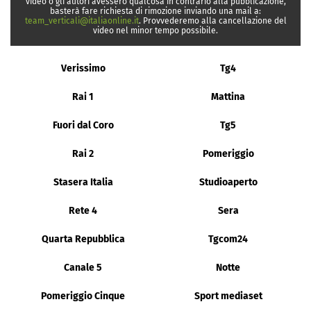
video o gli autori avessero qualcosa in contrario alla pubblicazione,
basterà fare richiesta di rimozione inviando una mail a:
team_verticali@italiaonline.it
. Provvederemo alla cancellazione del
video nel minor tempo possibile.
Verissimo
Tg4
Rai 1
Mattina
Fuori dal Coro
Tg5
Rai 2
Pomeriggio
Stasera Italia
Studioaperto
Rete 4
Sera
Quarta Repubblica
Tgcom24
Canale 5
Notte
Pomeriggio Cinque
Sport mediaset