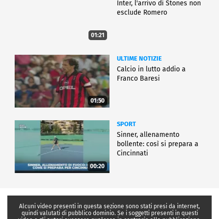
Inter, l'arrivo di Stones non
esclude Romero
01:21
ULTIME NOTIZIE
Calcio in lutto addio a
Franco Baresi
01:50
SPORT
Sinner, allenamento
bollente: così si prepara a
Cincinnati
00:20
Alcuni video presenti in questa sezione sono stati presi da internet,
quindi valutati di pubblico dominio. Se i soggetti presenti in questi