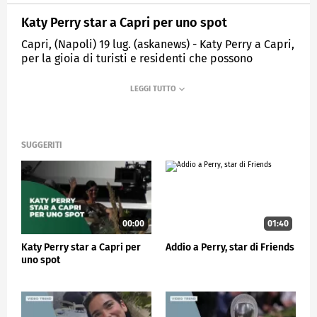
Katy Perry star a Capri per uno spot
Capri, (Napoli) 19 lug. (askanews) - Katy Perry a Capri,
per la gioia di turisti e residenti che possono
ammirare la cantante californiana aggirarsi per le
stradine del centro. In realtà però la diva non è in
versione turista ma sta girando il nuovo spot della
linea "Devotion" di Dolce & Gabbana, di cui è
protagonista. La regia è del premio Oscar Paolo
Sorrentino.
SUGGERITI
SPETTACOLO
00:00
01:40
Katy Perry star a Capri per
Addio a Perry, star di Friends
uno spot