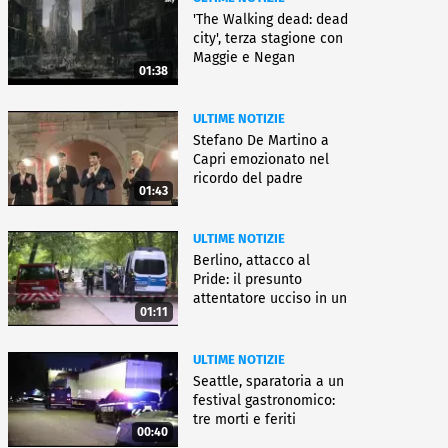
'The Walking dead: dead
city', terza stagione con
Maggie e Negan
01:38
ULTIME NOTIZIE
Stefano De Martino a
Capri emozionato nel
ricordo del padre
01:43
ULTIME NOTIZIE
Berlino, attacco al
Pride: il presunto
attentatore ucciso in un
01:11
blitz
ULTIME NOTIZIE
Seattle, sparatoria a un
festival gastronomico:
tre morti e feriti
00:40