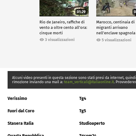
01:29
0
Rio de Janeiro, raffiche di
Marocco, centinaia di
vento a oltre cento all'ora:
migranti arrivano
cinque morti
nell'enclave spagnola
Ceuta
3 visualizzazioni
5 visualizzazioni
Alcuni video presenti in questa sezione sono stati presi da internet, quindi
rimozione inviando una mail a:
team_verticali@italiaonline.it
. Provvedere
Verissimo
Tg4
Fuori dal Coro
Tg5
Stasera Italia
Studioaperto
Quarta Repubblica
Tgcom24