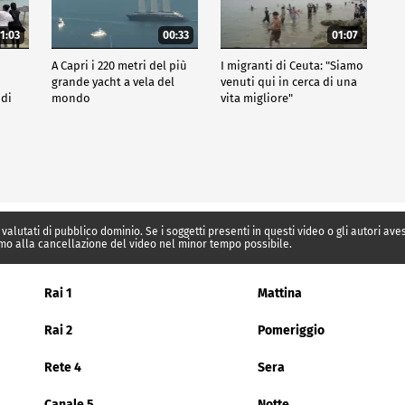
1:03
00:33
01:07
A Capri i 220 metri del più
I migranti di Ceuta: "Siamo
grande yacht a vela del
venuti qui in cerca di una
 di
mondo
vita migliore"
 valutati di pubblico dominio. Se i soggetti presenti in questi video o gli autori av
mo alla cancellazione del video nel minor tempo possibile.
Rai 1
Mattina
Rai 2
Pomeriggio
Rete 4
Sera
Canale 5
Notte