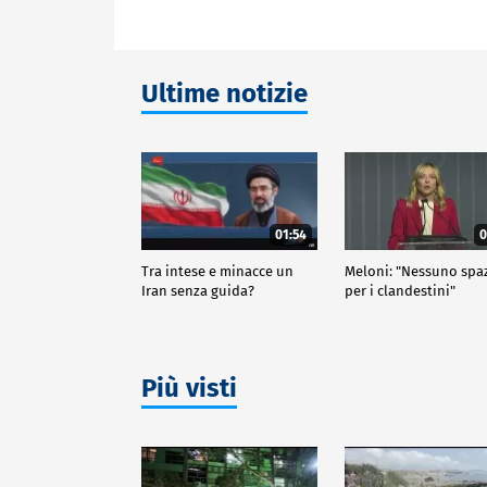
Ultime notizie
01:54
0
Tra intese e minacce un
Meloni: "Nessuno spa
Iran senza guida?
per i clandestini"
Più visti