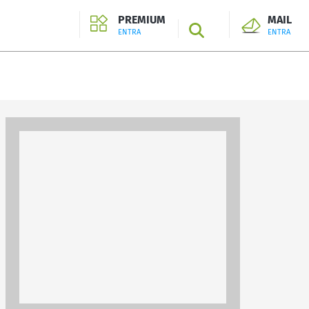
PREMIUM
MAIL
SEARCH
ENTRA
ENTRA
ENTRA