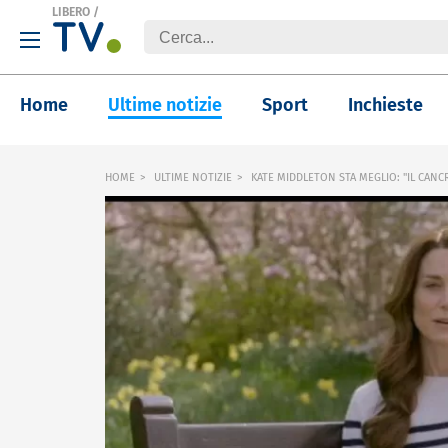
LIBERO
/
Home
Ultime notizie
Sport
Inchieste
HOME
ULTIME NOTIZIE
KATE MIDDLETON STA MEGLIO: "IL CANC