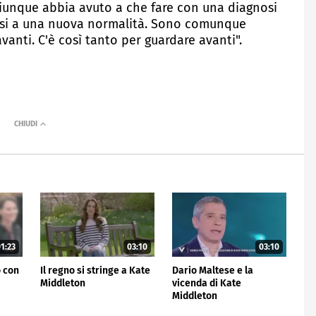
iunque abbia avuto a che fare con una diagnosi
rsi a una nuova normalità. Sono comunque
nti. C'è così tanto per guardare avanti".
1:23
03:10
03:10
o con
Il regno si stringe a Kate
Dario Maltese e la
Middleton
vicenda di Kate
Middleton