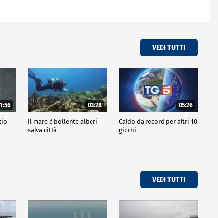
VEDI TUTTI
1:56
03:28
05:26
zio
Il mare è bollente alberi
Caldo da record per altri 10
salva città
giorni
VEDI TUTTI