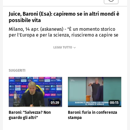
Juice, Baroni (Esa): capiremo se in altri mondi è
possibile vita
Milano, 14 apr. (askanews) - "È un momento storico
per l'Europa e per la scienza, riusciremo a capire se
ci sono dei mondi extraterrestri in cui possa essere
sostenuta la vita". Così Manuela Baroni, ingegnera di
Assemblaggio, Integrazione e Test di Juice dell'Esa
(Agenzia spaziale europea) ha spiegato l'importanza
della missione partita da Kourou con destinazione le
lune ghiacciate di Giove.
SUGGERITI
01:39
00:15
Baroni: "Salvezza? Non
Baroni: furia in conferenza
guardo gli altri"
stampa