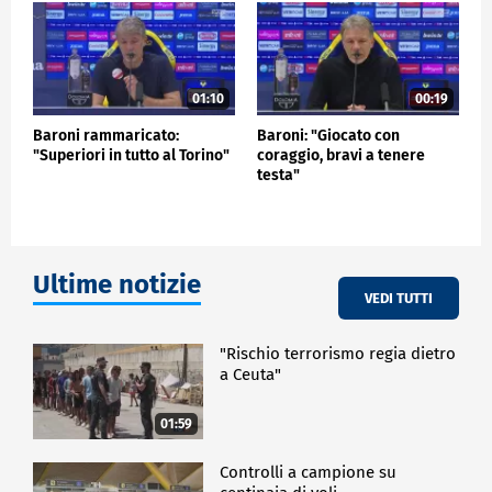
01:10
00:19
Baroni rammaricato:
Baroni: "Giocato con
"Superiori in tutto al Torino"
coraggio, bravi a tenere
testa"
Ultime notizie
VEDI TUTTI
"Rischio terrorismo regia dietro
a Ceuta"
01:59
Controlli a campione su