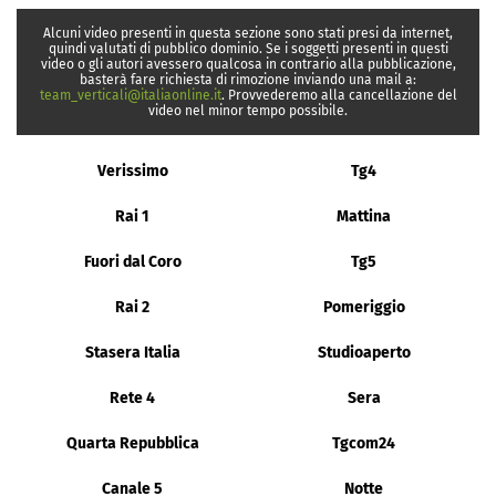
Alcuni video presenti in questa sezione sono stati presi da internet,
quindi valutati di pubblico dominio. Se i soggetti presenti in questi
video o gli autori avessero qualcosa in contrario alla pubblicazione,
basterà fare richiesta di rimozione inviando una mail a:
team_verticali@italiaonline.it
. Provvederemo alla cancellazione del
video nel minor tempo possibile.
Verissimo
Tg4
Rai 1
Mattina
Fuori dal Coro
Tg5
Rai 2
Pomeriggio
Stasera Italia
Studioaperto
Rete 4
Sera
Quarta Repubblica
Tgcom24
Canale 5
Notte