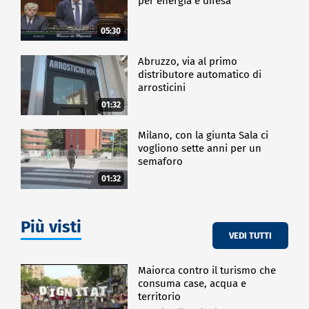
per energia e difesa"
05:30
Abruzzo, via al primo
distributore automatico di
arrosticini
01:32
Milano, con la giunta Sala ci
vogliono sette anni per un
semaforo
01:32
Più visti
VEDI TUTTI
Maiorca contro il turismo che
consuma case, acqua e
territorio