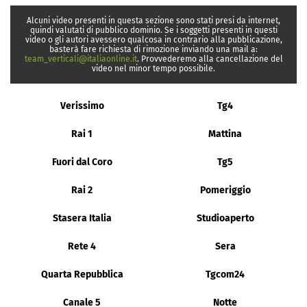
Alcuni video presenti in questa sezione sono stati presi da internet,
quindi valutati di pubblico dominio. Se i soggetti presenti in questi
video o gli autori avessero qualcosa in contrario alla pubblicazione,
basterà fare richiesta di rimozione inviando una mail a:
team_verticali@italiaonline.it
. Provvederemo alla cancellazione del
video nel minor tempo possibile.
Verissimo
Tg4
Rai 1
Mattina
Fuori dal Coro
Tg5
Rai 2
Pomeriggio
Stasera Italia
Studioaperto
Rete 4
Sera
Quarta Repubblica
Tgcom24
Canale 5
Notte