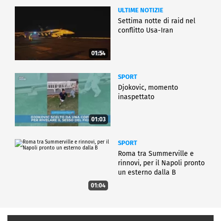
ULTIME NOTIZIE
Settima notte di raid nel
conflitto Usa-Iran
01:54
SPORT
Djokovic, momento
inaspettato
01:03
SPORT
Roma tra Summerville e
rinnovi, per il Napoli pronto
un esterno dalla B
01:04