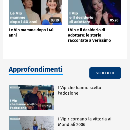
03:39
05:20
Le Vip mamme dopo i 40
I Vip e il desiderio di
anni
adottare: le storie
raccontate a Verissimo
Approfondimenti
VEDI TUTTI
I Vip che hanno scelto
l'adozione
05:19
I Vip ricordano la vittoria ai
Mondiali 2006