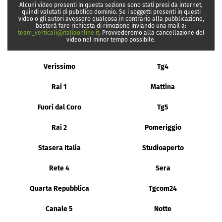
Alcuni video presenti in questa sezione sono stati presi da internet,
quindi valutati di pubblico dominio. Se i soggetti presenti in questi
video o gli autori avessero qualcosa in contrario alla pubblicazione,
basterà fare richiesta di rimozione inviando una mail a:
team_verticali@italiaonline.it
. Provvederemo alla cancellazione del
video nel minor tempo possibile.
Verissimo
Tg4
Rai 1
Mattina
Fuori dal Coro
Tg5
Rai 2
Pomeriggio
Stasera Italia
Studioaperto
Rete 4
Sera
Quarta Repubblica
Tgcom24
Canale 5
Notte