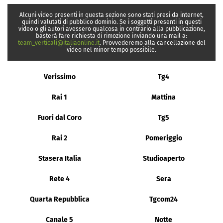
Alcuni video presenti in questa sezione sono stati presi da internet,
quindi valutati di pubblico dominio. Se i soggetti presenti in questi
video o gli autori avessero qualcosa in contrario alla pubblicazione,
basterà fare richiesta di rimozione inviando una mail a:
team_verticali@italiaonline.it
. Provvederemo alla cancellazione del
video nel minor tempo possibile.
Verissimo
Tg4
Rai 1
Mattina
Fuori dal Coro
Tg5
Rai 2
Pomeriggio
Stasera Italia
Studioaperto
Rete 4
Sera
Quarta Repubblica
Tgcom24
Canale 5
Notte