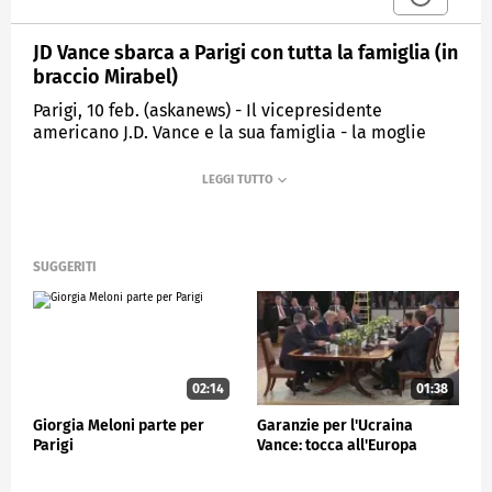
JD Vance sbarca a Parigi con tutta la famiglia (in
braccio Mirabel)
Parigi, 10 feb. (askanews) - Il vicepresidente
americano J.D. Vance e la sua famiglia - la moglie
Usha e i figli Ewan, Vivek e Mirabel (quest'ultima in
braccio al papà mentre scende dall'aereo) - vengono
accolti dal ministro francese dei Territori
d'Oltremare Manuel Valls all'aeroporto di Orly a
Parigi, prima di essere ricevuti dal presidente
Emmanuel Macron per un pranzo di lavoro a margine
SUGGERITI
del vertice mondiale sull'Intelligenza artificiale.
ESTERI
02:14
01:38
Giorgia Meloni parte per
Garanzie per l'Ucraina
Parigi
Vance: tocca all'Europa