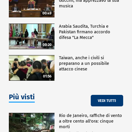
Guccini, ma apprezzavo la sua
musica
00:49
Arabia Saudita, Turchia e
Pakistan firmano accordo
difesa "La Mecca"
00:20
Taiwan, anche i civili si
preparano a un possibile
attacco cinese
01:56
Più visti
VEDI TUTTI
Rio de Janeiro, raffiche di vento
a oltre cento all'ora: cinque
morti